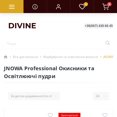
0
0
+38(067) 430 66 45
Все для волосся
Фарбування та освітлення волосся
JNOWA Pr
JNOWA Professional Окисники та
Освітлюючі пудри
Закінчується