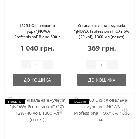
12255 Освітлююча
Окислювальна емульсія
пудра"jNOWA
"jNOWA Professional" OXY 6%
Professional"Blond 800 г
(20 vol), 1300 мл (пакет)
1 040 грн.
369 грн.
-
+
-
+
ДО КОШИКА
ДО КОШИКА
Продано
Продано