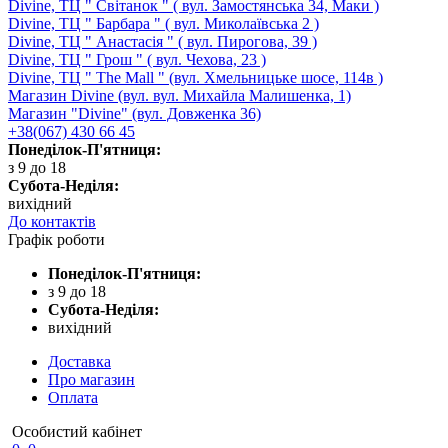
Divine, ТЦ " Світанок " ( вул. Замостянська 34, Маки )
Divine, ТЦ " Барбара " ( вул. Миколаївська 2 )
Divine, ТЦ " Анастасія " ( вул. Пирогова, 39 )
Divine, ТЦ " Грош " ( вул. Чехова, 23 )
Divine, ТЦ " The Mall " (вул. Хмельницьке шосе, 114в )
Магазин Divine (вул. вул. Михайла Малишенка, 1)
Магазин "Divine" (вул. Довженка 36)
+38(067) 430 66 45
Понеділок-П'ятниця:
з 9 до 18
Субота-Неділя:
вихідний
До контактів
Графік роботи
Понеділок-П'ятниця:
з 9 до 18
Субота-Неділя:
вихідний
Доставка
Про магазин
Оплата
Особистий кабінет