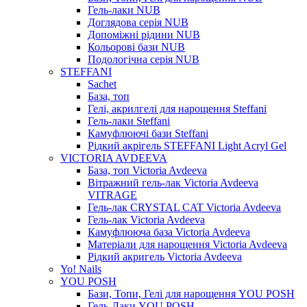
Гель-лаки NUB
Доглядова серія NUB
Допоміжні рідини NUB
Кольорові бази NUB
Подологічна серія NUB
STEFFANI
Sachet
База, топ
Гелі, акрилгелі для нарощення Steffani
Гель-лаки Steffani
Камуфлюючі бази Steffani
Рідкий акрігель STEFFANI Light Acryl Gel
VICTORIA AVDEEVA
База, топ Victoria Avdeeva
Вітражний гель-лак Victoria Avdeeva
VITRAGE
Гель-лак CRYSTAL CAT Victoria Avdeeva
Гель-лак Victoria Avdeeva
Камуфлююча база Victoria Avdeeva
Матеріали для нарощення Victoria Avdeeva
Рідкий акригель Victoria Avdeeva
Yo! Nails
YOU POSH
Бази, Топи, Гелі для нарощення YOU POSH
Гель-Лаки YOU POSH