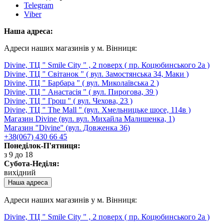
Telegram
Viber
Наша адреса:
Адреси наших магазинів у м. Вінниця:
Divine, ТЦ " Smile City " , 2 поверх ( пр. Коцюбинського 2а )
Divine, ТЦ " Світанок " ( вул. Замостянська 34, Маки )
Divine, ТЦ " Барбара " ( вул. Миколаївська 2 )
Divine, ТЦ " Анастасія " ( вул. Пирогова, 39 )
Divine, ТЦ " Грош " ( вул. Чехова, 23 )
Divine, ТЦ " The Mall " (вул. Хмельницьке шосе, 114в )
Магазин Divine (вул. вул. Михайла Малишенка, 1)
Магазин "Divine" (вул. Довженка 36)
+38(067) 430 66 45
Понеділок-П'ятниця:
з 9 до 18
Субота-Неділя:
вихідний
Наша адреса
Адреси наших магазинів у м. Вінниця:
Divine, ТЦ " Smile City " , 2 поверх ( пр. Коцюбинського 2а )