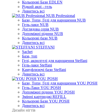
Кольорові Бази EDLEN
Рідкий акрі - гель
Дивитись всі
NUB Professional
Бази, Топи, Гелі для нарощення NUB
Гель-лаки NUB
Доглядова серія NUB
Допоміжні рідини NUB
Кольорові бази NUB
Дивитись всі
STEFFANI
Sachet
База, топ
Гелі, акрилгелі для нарощення Steffani
Гель-лаки Steffani
Камуфлюючі бази Steffani
Дивитись всі
YOU POSH
Бази, Топи, Гелі для нарощення YOU POSH
Гель-Лаки YOU POSH
Допоміжні рідини YOU POSH
Змінні картриджі REFILL
Кольорові Бази YOU POSH
Дивитись всі
Дизайн нігтів