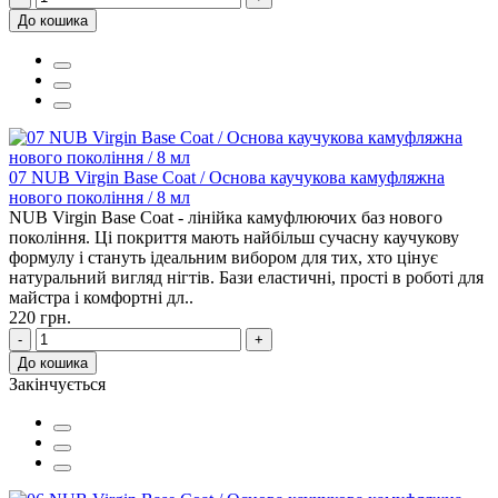
До кошика
07 NUB Virgin Base Coat / Основа каучукова камуфляжна
нового покоління / 8 мл
NUB Virgin Base Coat - лінійка камуфлюючих баз нового
покоління. Ці покриття мають найбільш сучасну каучукову
формулу і стануть ідеальним вибором для тих, хто цінує
натуральний вигляд нігтів. Бази еластичні, прості в роботі для
майстра і комфортні дл..
220 грн.
-
+
До кошика
Закінчується