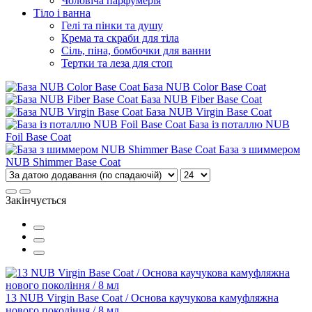
Чоловіча парфумерія
Тіло і ванна
Гелі та пінки та душу
Крема та скраби для тіла
Сіль, піна, бомбочки для ванни
Тертки та леза для стоп
База NUB Color Base Coat
База NUB Fiber Base Coat
База NUB Virgin Base Coat
База із поталлю NUB
Foil Base Coat
База з шиммером
NUB Shimmer Base Coat
Закінчується
13 NUB Virgin Base Coat / Основа каучукова камуфляжна
нового покоління / 8 мл