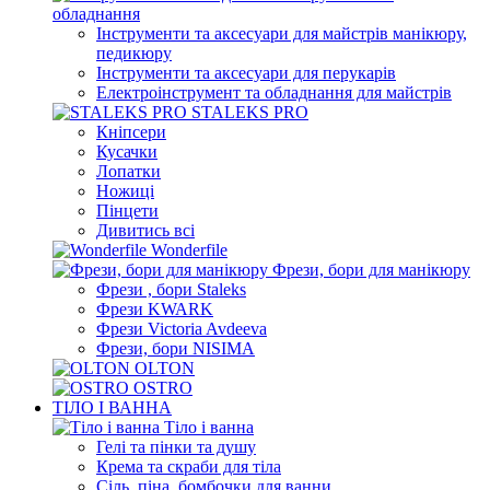
обладнання
Інструменти та аксесуари для майстрів манікюру,
педикюру
Інструменти та аксесуари для перукарів
Електроінструмент та обладнання для майстрів
STALEKS PRO
Кніпсери
Кусачки
Лопатки
Ножиці
Пінцети
Дивитись всі
Wonderfile
Фрези, бори для манікюру
Фрези , бори Staleks
Фрези KWARK
Фрези Victoria Avdeeva
Фрези, бори NISIMA
OLTON
OSTRO
ТІЛО І ВАННА
Тіло і ванна
Гелі та пінки та душу
Крема та скраби для тіла
Сіль, піна, бомбочки для ванни