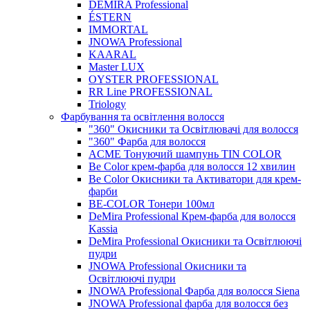
DEMIRA Professional
ÉSTERN
IMMORTAL
JNOWA Professional
KAARAL
Master LUX
OYSTER PROFESSIONAL
RR Line PROFESSIONAL
Triology
Фарбування та освітлення волосся
"360" Окисники та Освітлювачі для волосся
"360" Фарба для волосся
ACME Тонуючий шампунь TIN COLOR
Be Color крем-фарба для волосся 12 хвилин
Be Color Окисники та Активатори для крем-
фарби
BE-COLOR Тонери 100мл
DeMira Professional Крем-фарба для волосся
Kassia
DeMira Professional Окисники та Освітлюючі
пудри
JNOWA Professional Окисники та
Освітлюючі пудри
JNOWA Professional Фарба для волосся Siena
JNOWA Professional фарба для волосся без