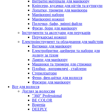
Витратні матеріали для манікюру
Кніпсери, кусачки для нігтів та кутикули
Лопатки, тримери для манікюра
Манікюрні набори
Манікюрні ножиці
Пилочки, бафи, змінні файли
Фрези, бори для манікюру
Інструменти та аксесуари для перукарів
Перукарські ножиці
Електроінструмент та обладнання для майстрів
Витяжки для манікюру
Електробритви ,шейвери та набори для
доляду за тілом
Лампи для манікюру
Машинки та тримери для стрижки
Плойки , випрямлячі , стайлери
Стерилізатори
Фени, фен-щітки для волосся
Фрезери для манікюру
Все для волосся
Догляд за волоссям
"360" Professional
BE COLOR
Bogenia
DEEPLY