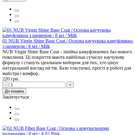
01 NUB Virgin Shine Base Coat / Основа каучукова камуфляжна
з шимером / 8 мл / Milk
NUB Virgin Shine Base Coat - лінійка камуфлюючих баз нового
покоління. Ці покриття мають найбільш сучасну каучукову
формулу і стануть ідеальним вибором для тих, хто цінує
натуральний вигляд нігтів. Бази еластичні, прості в роботі для
майстра і комфор..
220 грн.
-
+
До кошика
Закінчується