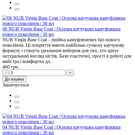
06 NUB Virgin Base Coat / Основа каучукова камуфляжна
нового покоління / 30 мл
NUB Virgin Base Coat - лінійка камуфлюючих баз нового
покоління. Ці покриття мають найбільш сучасну каучукову
формулу і стануть ідеальним вибором для тих, хто цінує
натуральний вигляд нігтів. Бази еластичні, прості в роботі для
майстра і комфортні дл..
460 грн.
-
+
До кошика
Закінчується
04 NUB Virgin Base Coat / Основа каучукова камуфляжна
нового покоління / 30 мл