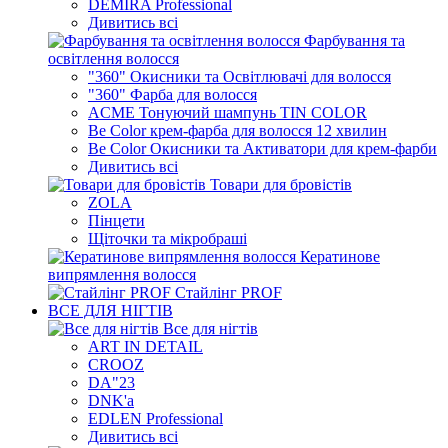
DEMIRA Professional
Дивитись всі
Фарбування та
освітлення волосся
"360" Окисники та Освітлювачі для волосся
"360" Фарба для волосся
ACME Тонуючий шампунь TIN COLOR
Be Color крем-фарба для волосся 12 хвилин
Be Color Окисники та Активатори для крем-фарби
Дивитись всі
Товари для бровістів
ZOLA
Пінцети
Щіточки та мікробраші
Кератинове
випрямлення волосся
Стайлінг PROF
ВСЕ ДЛЯ НІГТІВ
Все для нігтів
ART IN DETAIL
CROOZ
DA"23
DNK'a
EDLEN Professional
Дивитись всі