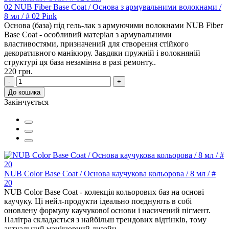
02 NUB Fiber Base Coat / Основа з армувальними волокнами /
8 мл / # 02 Pink
Основа (база) під гель-лак з армуючими волокнами NUB Fiber
Base Coat - особливий матеріал з армувальними
властивостями, призначений для створення стійкого
декоративного манікюру. Завдяки пружній і волокняній
структурі ця база незамінна в разі ремонту..
220 грн.
-
+
До кошика
Закінчується
NUB Color Base Coat / Основа каучукова кольорова / 8 мл / #
20
NUB Color Base Coat - колекція кольорових баз на основі
каучуку. Ці нейл-продукти ідеально поєднують в собі
оновлену формулу каучукової основи і насичений пігмент.
Палітра складається з найбільш трендових відтінків, тому
актуальний манікюрний дизайн ..