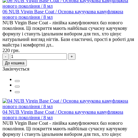
06 NUB Virgin Base Coat / Основа каучукова камуфляжна
нового покоління / 8 мл
NUB Virgin Base Coat - лінійка камуфлюючих баз нового
покоління. Ці покриття мають найбільш сучасну каучукову
формулу і стануть ідеальним вибором для тих, хто цінує
натуральний вигляд нігтів. Бази еластичні, прості в роботі для
майстра і комфортні дл..
220 грн.
-
+
До кошика
Закінчується
04 NUB Virgin Base Coat / Основа каучукова камуфляжна
нового покоління / 8 мл
NUB Virgin Base Coat - лінійка камуфлюючих баз нового
покоління. Ці покриття мають найбільш сучасну каучукову
формулу і стануть ідеальним вибором для тих, хто цінує