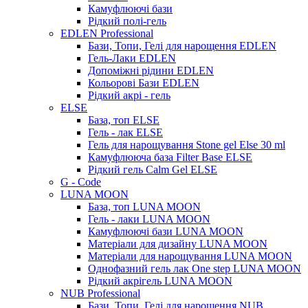
Камуфлюючі бази
Рідкий полі-гель
EDLEN Professional
Бази, Топи, Гелі для нарощення EDLEN
Гель-Лаки EDLEN
Допоміжні рідини EDLEN
Кольорові Бази EDLEN
Рідкий акрі - гель
ELSE
База, топ ELSE
Гель - лак ELSE
Гель для нарощування Stone gel Else 30 ml
Камуфлююча база Filter Base ELSE
Рідкий гель Calm Gel ELSE
G - Code
LUNA MOON
База, топ LUNA MOON
Гель - лаки LUNA MOON
Камуфлюючі бази LUNA MOON
Матеріали для дизайну LUNA MOON
Матеріали для нарощування LUNA MOON
Однофазний гель лак One step LUNA MOON
Рідкий акрігель LUNA MOON
NUB Professional
Бази, Топи, Гелі для нарощення NUB