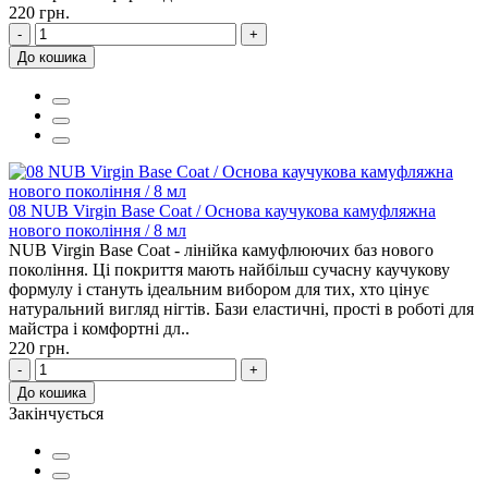
220 грн.
-
+
До кошика
08 NUB Virgin Base Coat / Основа каучукова камуфляжна
нового покоління / 8 мл
NUB Virgin Base Coat - лінійка камуфлюючих баз нового
покоління. Ці покриття мають найбільш сучасну каучукову
формулу і стануть ідеальним вибором для тих, хто цінує
натуральний вигляд нігтів. Бази еластичні, прості в роботі для
майстра і комфортні дл..
220 грн.
-
+
До кошика
Закінчується