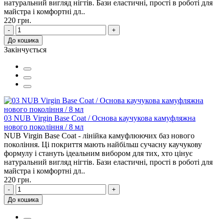
натуральний вигляд нігтів. Бази еластичні, прості в роботі для
майстра і комфортні дл..
220 грн.
-
+
До кошика
Закінчується
03 NUB Virgin Base Coat / Основа каучукова камуфляжна
нового покоління / 8 мл
NUB Virgin Base Coat - лінійка камуфлюючих баз нового
покоління. Ці покриття мають найбільш сучасну каучукову
формулу і стануть ідеальним вибором для тих, хто цінує
натуральний вигляд нігтів. Бази еластичні, прості в роботі для
майстра і комфортні дл..
220 грн.
-
+
До кошика