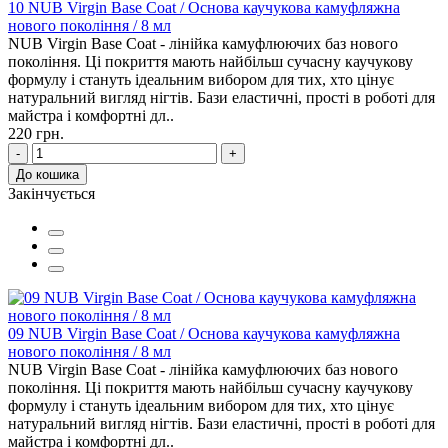
10 NUB Virgin Base Coat / Основа каучукова камуфляжна
нового покоління / 8 мл
NUB Virgin Base Coat - лінійка камуфлюючих баз нового
покоління. Ці покриття мають найбільш сучасну каучукову
формулу і стануть ідеальним вибором для тих, хто цінує
натуральний вигляд нігтів. Бази еластичні, прості в роботі для
майстра і комфортні дл..
220 грн.
-
+
До кошика
Закінчується
09 NUB Virgin Base Coat / Основа каучукова камуфляжна
нового покоління / 8 мл
NUB Virgin Base Coat - лінійка камуфлюючих баз нового
покоління. Ці покриття мають найбільш сучасну каучукову
формулу і стануть ідеальним вибором для тих, хто цінує
натуральний вигляд нігтів. Бази еластичні, прості в роботі для
майстра і комфортні дл..