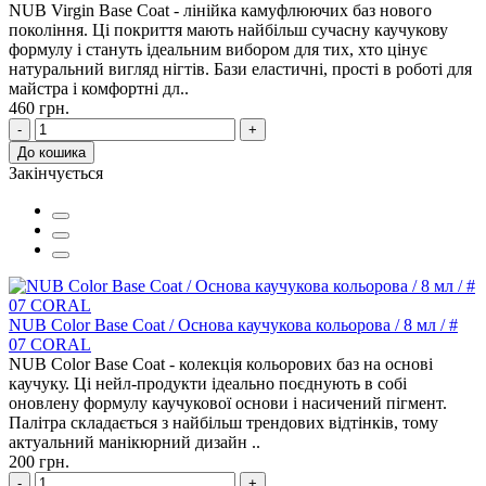
NUB Virgin Base Coat - лінійка камуфлюючих баз нового
покоління. Ці покриття мають найбільш сучасну каучукову
формулу і стануть ідеальним вибором для тих, хто цінує
натуральний вигляд нігтів. Бази еластичні, прості в роботі для
майстра і комфортні дл..
460 грн.
-
+
До кошика
Закінчується
NUB Color Base Coat / Основа каучукова кольорова / 8 мл / #
07 CORAL
NUB Color Base Coat - колекція кольорових баз на основі
каучуку. Ці нейл-продукти ідеально поєднують в собі
оновлену формулу каучукової основи і насичений пігмент.
Палітра складається з найбільш трендових відтінків, тому
актуальний манікюрний дизайн ..
200 грн.
-
+