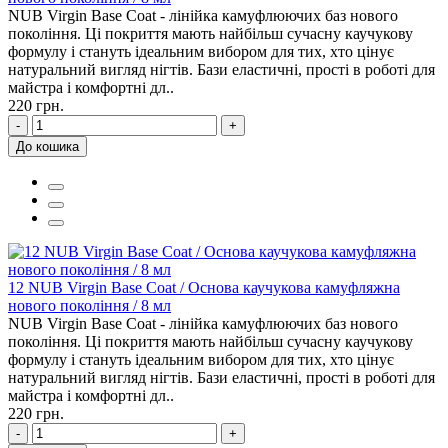
NUB Virgin Base Coat - лінійка камуфлюючих баз нового
покоління. Ці покриття мають найбільш сучасну каучукову
формулу і стануть ідеальним вибором для тих, хто цінує
натуральний вигляд нігтів. Бази еластичні, прості в роботі для
майстра і комфортні дл..
220 грн.
-
+
До кошика
12 NUB Virgin Base Coat / Основа каучукова камуфляжна
нового покоління / 8 мл
NUB Virgin Base Coat - лінійка камуфлюючих баз нового
покоління. Ці покриття мають найбільш сучасну каучукову
формулу і стануть ідеальним вибором для тих, хто цінує
натуральний вигляд нігтів. Бази еластичні, прості в роботі для
майстра і комфортні дл..
220 грн.
-
+