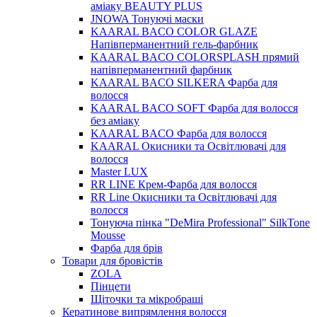
аміаку BEAUTY PLUS
JNOWA Тонуючі маски
KAARAL BACO COLOR GLAZE
Напівперманентний гель-фарбник
KAARAL BACO COLORSPLASH прямий
напівперманентний фарбник
KAARAL BACO SILKERA Фарба для
волосся
KAARAL BACO SOFT Фарба для волосся
без аміаку
KAARAL BACO Фарба для волосся
KAARAL Окисники та Освітлювачі для
волосся
Master LUX
RR LINE Крем-Фарба для волосся
RR Line Окисники та Освітлювачі для
волосся
Тонуюча пінка "DeMira Professional" SilkTone
Mousse
Фарба для брів
Товари для бровістів
ZOLA
Пінцети
Щіточки та мікробраші
Кератинове випрямлення волосся