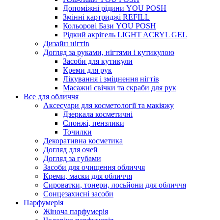
Допоміжні рідини YOU POSH
Змінні картриджі REFILL
Кольорові Бази YOU POSH
Рідкий акрігель LIGHT ACRYL GEL
Дизайн нігтів
Догляд за руками, нігтями і кутикулою
Засоби для кутикули
Креми для рук
Лікування і зміцнення нігтів
Масажні свічки та скраби для рук
Все для обличчя
Аксесуари для косметології та макіяжу
Дзеркала косметичні
Спонжі, пензлики
Точилки
Декоративна косметика
Догляд для очей
Догляд за губами
Засоби для очищення обличчя
Креми, маски для обличчя
Сироватки, тонери, лосьйони для обличчя
Сонцезахисні засоби
Парфумерія
Жіноча парфумерія