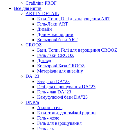
Стайлінг PROF
Все для нігтів
ART IN DETAIL
Бази, Топи, Гелі для нарощення ART
Гель-Лаки ART
Дизайн
Допоміжні рідини
Кольорові бази ART
CROOZ
Бази, Топи, Гелі для нарощення CROOZ
Гель-лаки CROOZ
Догляд
Кольорові Бази CROOZ
Матеріали для дизайну
DA"23
База, топ DA"23
Гелі для нарощування DA"23
Гель - лак DA"23
Камуфлюючі бази DA"23
DNK'a
Акрил - гель
Бази, топи, допоміжні рідини
Гель - желе
Гель для нарощування
Гель-лак