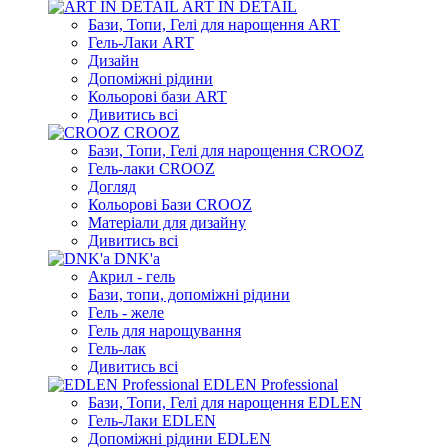
ART IN DETAIL
Бази, Топи, Гелі для нарощення ART
Гель-Лаки ART
Дизайн
Допоміжні рідини
Кольорові бази ART
Дивитись всі
CROOZ
Бази, Топи, Гелі для нарощення CROOZ
Гель-лаки CROOZ
Догляд
Кольорові Бази CROOZ
Матеріали для дизайну
Дивитись всі
DNK'a
Акрил - гель
Бази, топи, допоміжні рідини
Гель - желе
Гель для нарощування
Гель-лак
Дивитись всі
EDLEN Professional
Бази, Топи, Гелі для нарощення EDLEN
Гель-Лаки EDLEN
Допоміжні рідини EDLEN