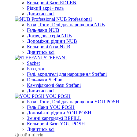
Кольорові Бази EDLEN
Рідкий акрі - гель
Дивитись всі
NUB Professional
Бази, Топи, Гелі для нарощення NUB
Гель-лаки NUB
Доглядова серія NUB
Допоміжні рідини NUB
Кольорові бази NUB
Дивитись всі
STEFFANI
Sachet
База, топ
Гелі, акрилгелі для нарощення Steffani
Гель-лаки Steffani
Камуфлюючі бази Steffani
Дивитись всі
YOU POSH
Бази, Топи, Гелі для нарощення YOU POSH
Гель-Лаки YOU POSH
Допоміжні рідини YOU POSH
Змінні картриджі REFILL
Кольорові Бази YOU POSH
Дивитись всі
Дизайн нігтів