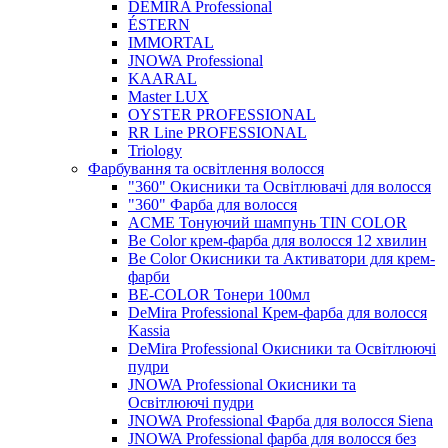
DEMIRA Professional
ÉSTERN
IMMORTAL
JNOWA Professional
KAARAL
Master LUX
OYSTER PROFESSIONAL
RR Line PROFESSIONAL
Triology
Фарбування та освітлення волосся
"360" Окисники та Освітлювачі для волосся
"360" Фарба для волосся
ACME Тонуючий шампунь TIN COLOR
Be Color крем-фарба для волосся 12 хвилин
Be Color Окисники та Активатори для крем-
фарби
BE-COLOR Тонери 100мл
DeMira Professional Крем-фарба для волосся
Kassia
DeMira Professional Окисники та Освітлюючі
пудри
JNOWA Professional Окисники та
Освітлюючі пудри
JNOWA Professional Фарба для волосся Siena
JNOWA Professional фарба для волосся без