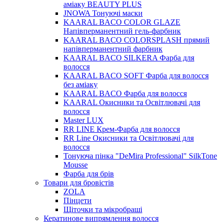
аміаку BEAUTY PLUS
JNOWA Тонуючі маски
KAARAL BACO COLOR GLAZE
Напівперманентний гель-фарбник
KAARAL BACO COLORSPLASH прямий
напівперманентний фарбник
KAARAL BACO SILKERA Фарба для
волосся
KAARAL BACO SOFT Фарба для волосся
без аміаку
KAARAL BACO Фарба для волосся
KAARAL Окисники та Освітлювачі для
волосся
Master LUX
RR LINE Крем-Фарба для волосся
RR Line Окисники та Освітлювачі для
волосся
Тонуюча пінка "DeMira Professional" SilkTone
Mousse
Фарба для брів
Товари для бровістів
ZOLA
Пінцети
Щіточки та мікробраші
Кератинове випрямлення волосся