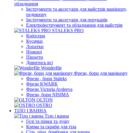
обладнання
Інструменти та аксесуари для майстрів манікюру,
педикюру
Інструменти та аксесуари для перукарів
Електроінструмент та обладнання для майстрів
STALEKS PRO
Кніпсери
Кусачки
Лопатки
Ножиці
Пінцети
Дивитись всі
Wonderfile
Фрези, бори для манікюру
Фрези , бори Staleks
Фрези KWARK
Фрези Victoria Avdeeva
Фрези, бори NISIMA
OLTON
OSTRO
ТІЛО І ВАННА
Тіло і ванна
Гелі та пінки та душу
Крема та скраби для тіла
Сіль, піна, бомбочки для ванни