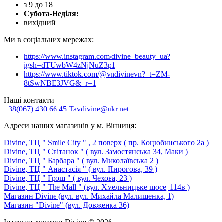
з 9 до 18
Субота-Неділя:
вихідний
Ми в соціальних мережах:
https://www.instagram.com/divine_beauty_ua?
igsh=dTUwbW4zNjNuZ3p1
https://www.tiktok.com/@vndivinevn?_t=ZM-
8tSwNBE3JVG&_r=1
Наші контакти
+38(067) 430 66 45
Tavdivine@ukr.net
Адреси наших магазинів у м. Вінниця:
Divine, ТЦ " Smile City " , 2 поверх ( пр. Коцюбинського 2а )
Divine, ТЦ " Світанок " ( вул. Замостянська 34, Маки )
Divine, ТЦ " Барбара " ( вул. Миколаївська 2 )
Divine, ТЦ " Анастасія " ( вул. Пирогова, 39 )
Divine, ТЦ " Грош " ( вул. Чехова, 23 )
Divine, ТЦ " The Mall " (вул. Хмельницьке шосе, 114в )
Магазин Divine (вул. вул. Михайла Малишенка, 1)
Магазин "Divine" (вул. Довженка 36)
Інтернет-магазин Divine © 2026