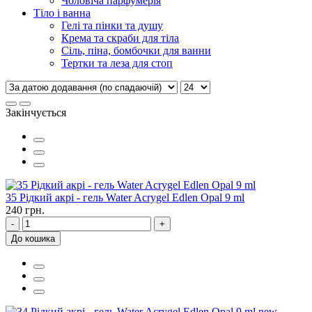
Чоловіча парфумерія
Тіло і ванна
Гелі та пінки та душу
Крема та скраби для тіла
Сіль, піна, бомбочки для ванни
Тертки та леза для стоп
Закінчується
35 Рідкий акрі - гель Water Acrygel Edlen Opal 9 ml
240 грн.
-
+
До кошика