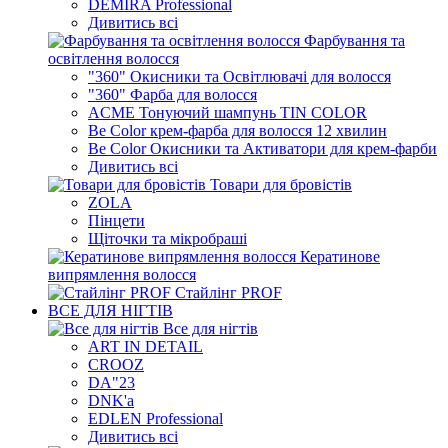
DEMIRA Professional
Дивитись всі
Фарбування та
освітлення волосся
"360" Окисники та Освітлювачі для волосся
"360" Фарба для волосся
ACME Тонуючий шампунь TIN COLOR
Be Color крем-фарба для волосся 12 хвилин
Be Color Окисники та Активатори для крем-фарби
Дивитись всі
Товари для бровістів
ZOLA
Пінцети
Щіточки та мікробраші
Кератинове
випрямлення волосся
Стайлінг PROF
ВСЕ ДЛЯ НІГТІВ
Все для нігтів
ART IN DETAIL
CROOZ
DA"23
DNK'a
EDLEN Professional
Дивитись всі