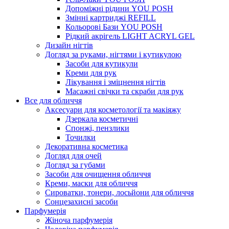
Допоміжні рідини YOU POSH
Змінні картриджі REFILL
Кольорові Бази YOU POSH
Рідкий акрігель LIGHT ACRYL GEL
Дизайн нігтів
Догляд за руками, нігтями і кутикулою
Засоби для кутикули
Креми для рук
Лікування і зміцнення нігтів
Масажні свічки та скраби для рук
Все для обличчя
Аксесуари для косметології та макіяжу
Дзеркала косметичні
Спонжі, пензлики
Точилки
Декоративна косметика
Догляд для очей
Догляд за губами
Засоби для очищення обличчя
Креми, маски для обличчя
Сироватки, тонери, лосьйони для обличчя
Сонцезахисні засоби
Парфумерія
Жіноча парфумерія