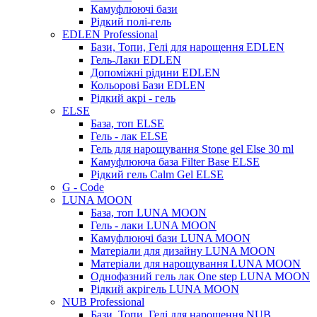
Камуфлюючі бази
Рідкий полі-гель
EDLEN Professional
Бази, Топи, Гелі для нарощення EDLEN
Гель-Лаки EDLEN
Допоміжні рідини EDLEN
Кольорові Бази EDLEN
Рідкий акрі - гель
ELSE
База, топ ELSE
Гель - лак ELSE
Гель для нарощування Stone gel Else 30 ml
Камуфлююча база Filter Base ELSE
Рідкий гель Calm Gel ELSE
G - Code
LUNA MOON
База, топ LUNA MOON
Гель - лаки LUNA MOON
Камуфлюючі бази LUNA MOON
Матеріали для дизайну LUNA MOON
Матеріали для нарощування LUNA MOON
Однофазний гель лак One step LUNA MOON
Рідкий акрігель LUNA MOON
NUB Professional
Бази, Топи, Гелі для нарощення NUB