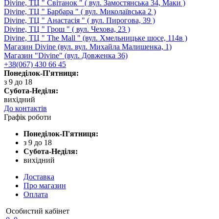
Divine, ТЦ " Світанок " ( вул. Замостянська 34, Маки )
Divine, ТЦ " Барбара " ( вул. Миколаївська 2 )
Divine, ТЦ " Анастасія " ( вул. Пирогова, 39 )
Divine, ТЦ " Грош " ( вул. Чехова, 23 )
Divine, ТЦ " The Mall " (вул. Хмельницьке шосе, 114в )
Магазин Divine (вул. вул. Михайла Малишенка, 1)
Магазин "Divine" (вул. Довженка 36)
+38(067) 430 66 45
Понеділок-П'ятниця:
з 9 до 18
Субота-Неділя:
вихідний
До контактів
Графік роботи
Понеділок-П'ятниця:
з 9 до 18
Субота-Неділя:
вихідний
Доставка
Про магазин
Оплата
Особистий кабінет