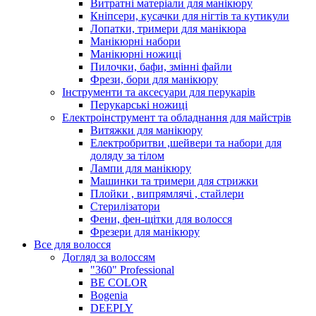
Витратні матеріали для манікюру
Кніпсери, кусачки для нігтів та кутикули
Лопатки, тримери для манікюра
Манікюрні набори
Манікюрні ножиці
Пилочки, бафи, змінні файли
Фрези, бори для манікюру
Інструменти та аксесуари для перукарів
Перукарські ножиці
Електроінструмент та обладнання для майстрів
Витяжки для манікюру
Електробритви ,шейвери та набори для
доляду за тілом
Лампи для манікюру
Машинки та тримери для стрижки
Плойки , випрямлячі , стайлери
Стерилізатори
Фени, фен-щітки для волосся
Фрезери для манікюру
Все для волосся
Догляд за волоссям
"360" Professional
BE COLOR
Bogenia
DEEPLY