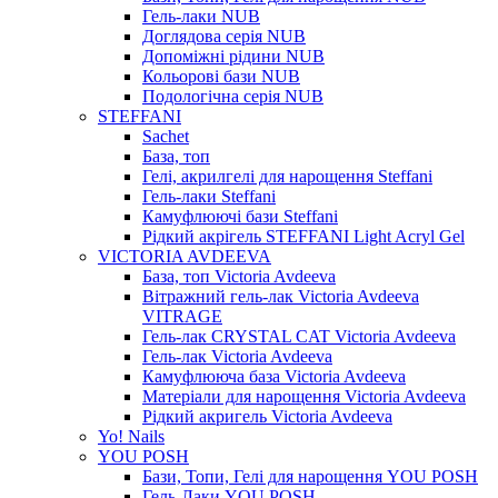
Гель-лаки NUB
Доглядова серія NUB
Допоміжні рідини NUB
Кольорові бази NUB
Подологічна серія NUB
STEFFANI
Sachet
База, топ
Гелі, акрилгелі для нарощення Steffani
Гель-лаки Steffani
Камуфлюючі бази Steffani
Рідкий акрігель STEFFANI Light Acryl Gel
VICTORIA AVDEEVA
База, топ Victoria Avdeeva
Вітражний гель-лак Victoria Avdeeva
VITRAGE
Гель-лак CRYSTAL CAT Victoria Avdeeva
Гель-лак Victoria Avdeeva
Камуфлююча база Victoria Avdeeva
Матеріали для нарощення Victoria Avdeeva
Рідкий акригель Victoria Avdeeva
Yo! Nails
YOU POSH
Бази, Топи, Гелі для нарощення YOU POSH
Гель-Лаки YOU POSH