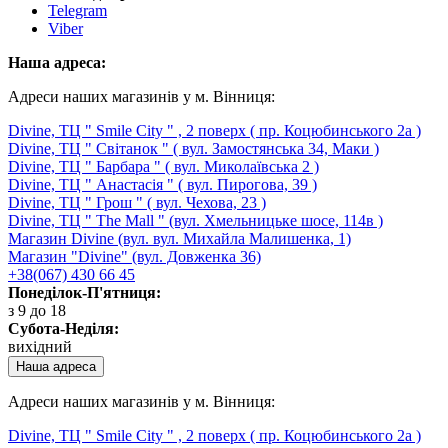
Telegram
Viber
Наша адреса:
Адреси наших магазинів у м. Вінниця:
Divine, ТЦ " Smile City " , 2 поверх ( пр. Коцюбинського 2а )
Divine, ТЦ " Світанок " ( вул. Замостянська 34, Маки )
Divine, ТЦ " Барбара " ( вул. Миколаївська 2 )
Divine, ТЦ " Анастасія " ( вул. Пирогова, 39 )
Divine, ТЦ " Грош " ( вул. Чехова, 23 )
Divine, ТЦ " The Mall " (вул. Хмельницьке шосе, 114в )
Магазин Divine (вул. вул. Михайла Малишенка, 1)
Магазин "Divine" (вул. Довженка 36)
+38(067) 430 66 45
Понеділок-П'ятниця:
з 9 до 18
Субота-Неділя:
вихідний
Наша адреса
Адреси наших магазинів у м. Вінниця:
Divine, ТЦ " Smile City " , 2 поверх ( пр. Коцюбинського 2а )