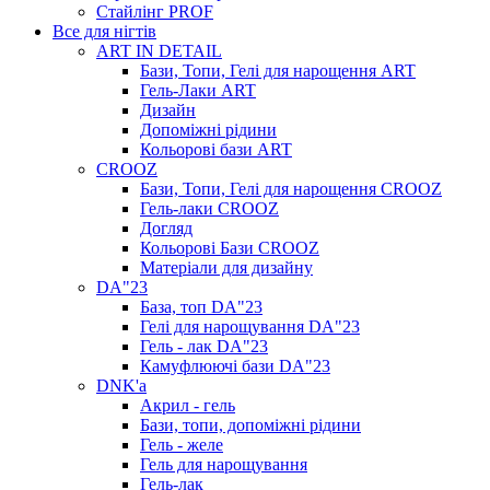
Стайлінг PROF
Все для нігтів
ART IN DETAIL
Бази, Топи, Гелі для нарощення ART
Гель-Лаки ART
Дизайн
Допоміжні рідини
Кольорові бази ART
CROOZ
Бази, Топи, Гелі для нарощення CROOZ
Гель-лаки CROOZ
Догляд
Кольорові Бази CROOZ
Матеріали для дизайну
DA"23
База, топ DA"23
Гелі для нарощування DA"23
Гель - лак DA"23
Камуфлюючі бази DA"23
DNK'a
Акрил - гель
Бази, топи, допоміжні рідини
Гель - желе
Гель для нарощування
Гель-лак