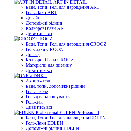
ART IN DETAIL
Бази, Топи, Гелі для нарощення ART
Гель-Лаки ART
Дизайн
Допоміжні рідини
Кольорові бази ART
Дивитись всі
CROOZ
Бази, Топи, Гелі для нарощення CROOZ
Гель-лаки CROOZ
Догляд
Кольорові Бази CROOZ
Матеріали для дизайну
Дивитись всі
DNK'a
Акрил - гель
Бази, топи, допоміжні рідини
Гель - желе
Гель для нарощування
Гель-лак
Дивитись всі
EDLEN Professional
Бази, Топи, Гелі для нарощення EDLEN
Гель-Лаки EDLEN
Допоміжні рідини EDLEN