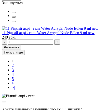
Закінчується
11 Рідкий акрі - гель Water Acrygel Nude Edlen 9 ml new
240 грн.
-
+
До кошика
Показати ще
1
2
3
4
5
>
>|
Хочете дізнаватися першим про акції і знижки?