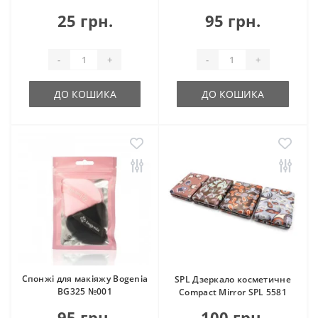
25 грн.
95 грн.
-
+
-
+
ДО КОШИКА
ДО КОШИКА
Спонжі для макіяжу Bogenia
SPL Дзеркало косметичне
BG325 №001
Compact Mirror SPL 5581
95 грн.
100 грн.