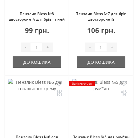
Пензлик Bless №8
Пензлик Bless №7 для брів
двосторонній для брів і тіней
двосторонній
99 грн.
106 грн.
-
+
-
+
ДО КОШИКА
ДО КОШИКА
Закінчується
Пензлик Bless №6 для
Пензлик Bless №5 для рум*ян