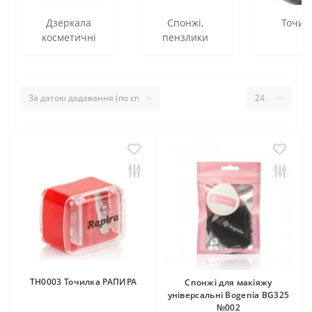
Дзеркала
Спонжі,
Точил
косметичні
пензлики
ТН0003 Точилка РАПИРА
Спонжі для макіяжу
універсальні Bogenia BG325
№002