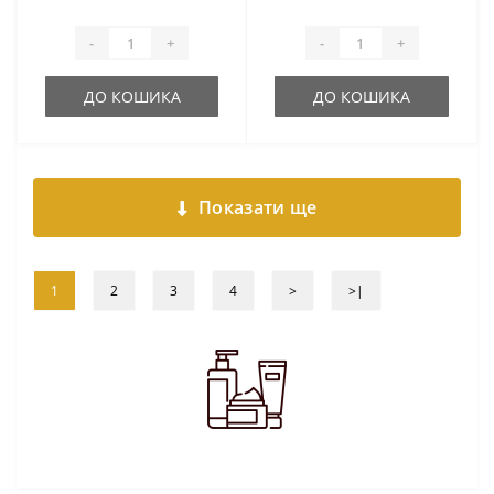
-
+
-
+
ДО КОШИКА
ДО КОШИКА
Показати ще
1
2
3
4
>
>|