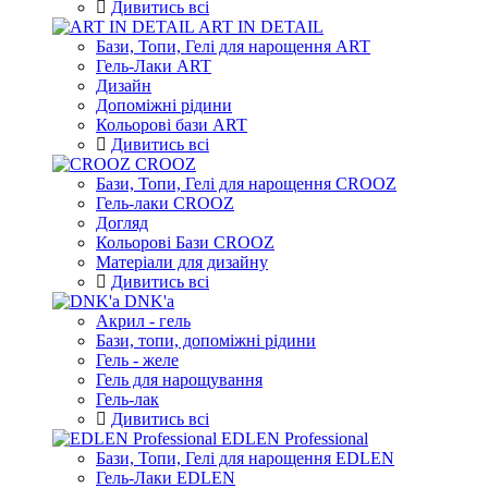
Дивитись всі
ART IN DETAIL
Бази, Топи, Гелі для нарощення ART
Гель-Лаки ART
Дизайн
Допоміжні рідини
Кольорові бази ART
Дивитись всі
CROOZ
Бази, Топи, Гелі для нарощення CROOZ
Гель-лаки CROOZ
Догляд
Кольорові Бази CROOZ
Матеріали для дизайну
Дивитись всі
DNK'a
Акрил - гель
Бази, топи, допоміжні рідини
Гель - желе
Гель для нарощування
Гель-лак
Дивитись всі
EDLEN Professional
Бази, Топи, Гелі для нарощення EDLEN
Гель-Лаки EDLEN