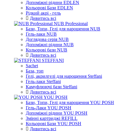
Допоміжні рідини EDLEN
Кольорові Бази EDLEN
Рідкий акрі - гель
Дивитись всі
NUB Professional
Бази, Топи, Гелі для нарощення NUB
Гель-лаки NUB
Доглядова серія NUB
Допоміжні рідини NUB
Кольорові бази NUB
Дивитись всі
STEFFANI
Sachet
База, топ
Гелі, акрилгелі для нарощення Steffani
Гель-лаки Steffani
Камуфлюючі бази Steffani
Дивитись всі
YOU POSH
Бази, Топи, Гелі для нарощення YOU POSH
Гель-Лаки YOU POSH
Допоміжні рідини YOU POSH
Змінні картриджі REFILL
Кольорові Бази YOU POSH
Дивитись всі