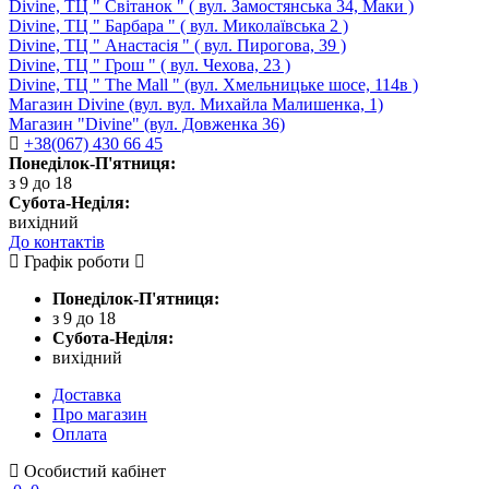
Divine, ТЦ " Світанок " ( вул. Замостянська 34, Маки )
Divine, ТЦ " Барбара " ( вул. Миколаївська 2 )
Divine, ТЦ " Анастасія " ( вул. Пирогова, 39 )
Divine, ТЦ " Грош " ( вул. Чехова, 23 )
Divine, ТЦ " The Mall " (вул. Хмельницьке шосе, 114в )
Магазин Divine (вул. вул. Михайла Малишенка, 1)
Магазин "Divine" (вул. Довженка 36)
+38(067) 430 66 45
Понеділок-П'ятниця:
з 9 до 18
Субота-Неділя:
вихідний
До контактів
Графік роботи
Понеділок-П'ятниця:
з 9 до 18
Субота-Неділя:
вихідний
Доставка
Про магазин
Оплата
Особистий кабінет