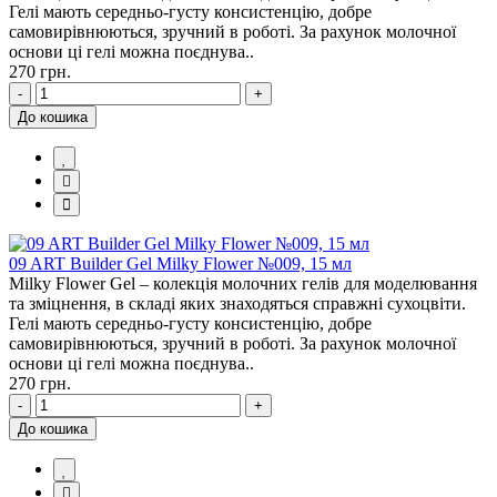
Гелі мають середньо-густу консистенцію, добре
самовирівнюються, зручний в роботі. За рахунок молочної
основи ці гелі можна поєднува..
270 грн.
-
+
До кошика
09 ART Builder Gel Milky Flower №009, 15 мл
Milky Flower Gel – колекція молочних гелів для моделювання
та зміцнення, в складі яких знаходяться справжні сухоцвіти.
Гелі мають середньо-густу консистенцію, добре
самовирівнюються, зручний в роботі. За рахунок молочної
основи ці гелі можна поєднува..
270 грн.
-
+
До кошика