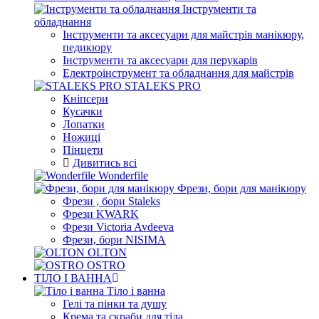
Інструменти та
обладнання
Інструменти та аксесуари для майстрів манікюру,
педикюру
Інструменти та аксесуари для перукарів
Електроінструмент та обладнання для майстрів
STALEKS PRO
Кніпсери
Кусачки
Лопатки
Ножиці
Пінцети
Дивитись всі
Wonderfile
Фрези, бори для манікюру
Фрези , бори Staleks
Фрези KWARK
Фрези Victoria Avdeeva
Фрези, бори NISIMA
OLTON
OSTRO
ТІЛО І ВАННА
Тіло і ванна
Гелі та пінки та душу
Крема та скраби для тіла