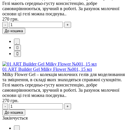
Гелі мають середньо-густу консистенцію, добре
самовирівнюються, зручний в роботі. За рахунок молочної
основи ці гелі можна поєднува..
270 грн.
-
+
До кошика
01 ART Builder Gel Milky Flower №001, 15 мл
Milky Flower Gel – колекція молочних гелів для моделювання
та зміцнення, в складі яких знаходяться справжні сухоцвіти.
Гелі мають середньо-густу консистенцію, добре
самовирівнюються, зручний в роботі. За рахунок молочної
основи ці гелі можна поєднува..
270 грн.
-
+
До кошика
Закінчується