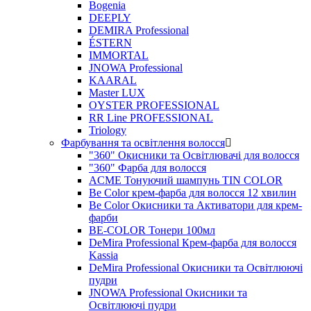
Bogenia
DEEPLY
DEMIRA Professional
ÉSTERN
IMMORTAL
JNOWA Professional
KAARAL
Master LUX
OYSTER PROFESSIONAL
RR Line PROFESSIONAL
Triology
Фарбування та освітлення волосся
"360" Окисники та Освітлювачі для волосся
"360" Фарба для волосся
ACME Тонуючий шампунь TIN COLOR
Be Color крем-фарба для волосся 12 хвилин
Be Color Окисники та Активатори для крем-
фарби
BE-COLOR Тонери 100мл
DeMira Professional Крем-фарба для волосся
Kassia
DeMira Professional Окисники та Освітлюючі
пудри
JNOWA Professional Окисники та
Освітлюючі пудри