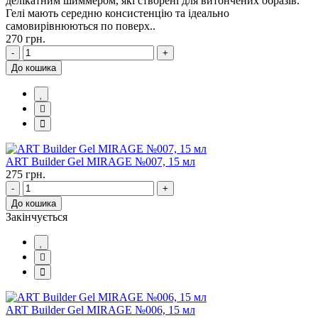
делікатним шиммером, які створені для витончених образів.
Гелі мають середню консистенцію та ідеально
самовирівнюються по поверх..
270 грн.
-
+
До кошика
ART Builder Gel MIRAGE №007, 15 мл
275 грн.
-
+
До кошика
Закінчується
ART Builder Gel MIRAGE №006, 15 мл