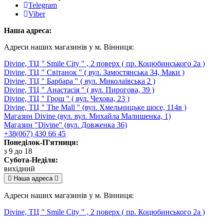
Telegram
Viber
Наша адреса:
Адреси наших магазинів у м. Вінниця:
Divine, ТЦ " Smile City " , 2 поверх ( пр. Коцюбинського 2а )
Divine, ТЦ " Світанок " ( вул. Замостянська 34, Маки )
Divine, ТЦ " Барбара " ( вул. Миколаївська 2 )
Divine, ТЦ " Анастасія " ( вул. Пирогова, 39 )
Divine, ТЦ " Грош " ( вул. Чехова, 23 )
Divine, ТЦ " The Mall " (вул. Хмельницьке шосе, 114в )
Магазин Divine (вул. вул. Михайла Малишенка, 1)
Магазин "Divine" (вул. Довженка 36)
+38(067) 430 66 45
Понеділок-П'ятниця:
з 9 до 18
Субота-Неділя:
вихідний
Наша адреса
Адреси наших магазинів у м. Вінниця:
Divine, ТЦ " Smile City " , 2 поверх ( пр. Коцюбинського 2а )