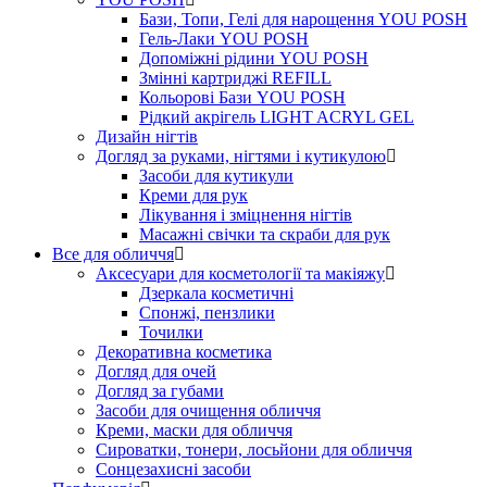
Бази, Топи, Гелі для нарощення YOU POSH
Гель-Лаки YOU POSH
Допоміжні рідини YOU POSH
Змінні картриджі REFILL
Кольорові Бази YOU POSH
Рідкий акрігель LIGHT ACRYL GEL
Дизайн нігтів
Догляд за руками, нігтями і кутикулою
Засоби для кутикули
Креми для рук
Лікування і зміцнення нігтів
Масажні свічки та скраби для рук
Все для обличчя
Аксесуари для косметології та макіяжу
Дзеркала косметичні
Спонжі, пензлики
Точилки
Декоративна косметика
Догляд для очей
Догляд за губами
Засоби для очищення обличчя
Креми, маски для обличчя
Сироватки, тонери, лосьйони для обличчя
Сонцезахисні засоби