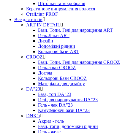
Щіточки та мікробраші
Кератинове випрямлення волосся
Стайлінг PROF
Все для нігтів
ART IN DETAIL
Бази, Топи, Гелі для нарощення ART
Гель-Лаки ART
Дизайн
Допоміжні рідини
Кольорові бази ART
CROOZ
Бази, Топи, Гелі для нарощення CROOZ
Гель-лаки CROOZ
Догляд
Кольорові Бази CROOZ
Матеріали для дизайну
DA"23
База, топ DA"23
Гелі для нарощування DA"23
Гель - лак DA"23
Камуфлюючі бази DA"23
DNK'a
Акрил - гель
Бази, топи, допоміжні рідини
Гель - желе