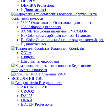
DEEPLY
DEMIRA Professional
Дивитись всі
Фарбування та
освітлення волосся
"360" Окисники та Освітлювачі для волосся
"360" Фарба для волосся
ACME Тонуючий шампунь TIN COLOR
Be Color крем-фарба для волосся 12 хвилин
Be Color Окисники та Активатори для крем-фарби
Дивитись всі
Товари для бровістів
ZOLA
Пінцети
Щіточки та мікробраші
Кератинове
випрямлення волосся
Стайлінг PROF
ВСЕ ДЛЯ НІГТІВ
Все для нігтів
ART IN DETAIL
CROOZ
DA"23
DNK'a
EDLEN Professional