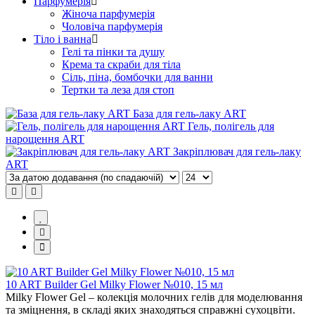
Парфумерія
Жіноча парфумерія
Чоловіча парфумерія
Тіло і ванна
Гелі та пінки та душу
Крема та скраби для тіла
Сіль, піна, бомбочки для ванни
Тертки та леза для стоп
База для гель-лаку ART
Гель, полігель для
нарощення ART
Закріплювач для гель-лаку
ART
10 ART Builder Gel Milky Flower №010, 15 мл
Milky Flower Gel – колекція молочних гелів для моделювання
та зміцнення, в складі яких знаходяться справжні сухоцвіти.