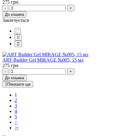
275 грн.
-
+
До кошика
Закінчується
ART Builder Gel MIRAGE №005, 15 мл
275 грн.
-
+
До кошика
Показати ще
1
2
3
4
5
>
>|