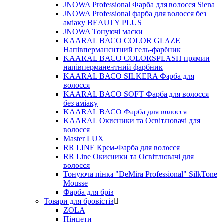
JNOWA Professional Фарба для волосся Siena
JNOWA Professional фарба для волосся без
аміаку BEAUTY PLUS
JNOWA Тонуючі маски
KAARAL BACO COLOR GLAZE
Напівперманентний гель-фарбник
KAARAL BACO COLORSPLASH прямий
напівперманентний фарбник
KAARAL BACO SILKERA Фарба для
волосся
KAARAL BACO SOFT Фарба для волосся
без аміаку
KAARAL BACO Фарба для волосся
KAARAL Окисники та Освітлювачі для
волосся
Master LUX
RR LINE Крем-Фарба для волосся
RR Line Окисники та Освітлювачі для
волосся
Тонуюча пінка "DeMira Professional" SilkTone
Mousse
Фарба для брів
Товари для бровістів
ZOLA
Пінцети