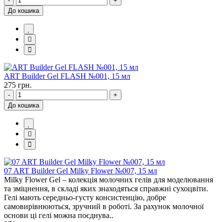
-
+
До кошика
ART Builder Gel FLASH №001, 15 мл
275 грн.
-
+
До кошика
07 ART Builder Gel Milky Flower №007, 15 мл
Milky Flower Gel – колекція молочних гелів для моделювання
та зміцнення, в складі яких знаходяться справжні сухоцвіти.
Гелі мають середньо-густу консистенцію, добре
самовирівнюються, зручний в роботі. За рахунок молочної
основи ці гелі можна поєднува..