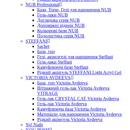
NUB Professional
Бази, Топи, Гелі для нарощення NUB
Гель-лаки NUB
Доглядова серія NUB
Допоміжні рідини NUB
Кольорові бази NUB
Подологічна серія NUB
STEFFANI
Sachet
База, топ
Гелі, акрилгелі для нарощення Steffani
Гель-лаки Steffani
Камуфлюючі бази Steffani
Рідкий акрігель STEFFANI Light Acryl Gel
VICTORIA AVDEEVA
База, топ Victoria Avdeeva
Вітражний гель-лак Victoria Avdeeva
VITRAGE
Гель-лак CRYSTAL CAT Victoria Avdeeva
Гель-лак Victoria Avdeeva
Камуфлююча база Victoria Avdeeva
Матеріали для нарощення Victoria Avdeeva
Рідкий акригель Victoria Avdeeva
Yo! Nails
YOU POSH