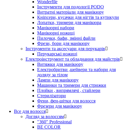
Wonderfile
Інструменти для подології PODO
Витратні матеріали для манікюру
Кніпсери, кусачки для нігтів та кутикули
Лопатки, тримери для манікюра
Манікюрні набори
Манікюрні ножиці
Пилочки, бафи, змінні файли
Фрези, бори для манікюру
Інструменти та аксесуари для перукарів
Перукарські ножиці
Електроінструмент та обладнання для майстрів
Витяжки для манікюру
Електробритви ,шейвери та набори для
доляду за тілом
Лампи для манікюру
Машинки та тримери для стрижки
Плойки , випрямлячі , стайлери
Стерилізатори
Фени, фен-щітки для волосся
Фрезери для манікюру
Все для волосся
Догляд за волоссям
"360" Professional
BE COLOR