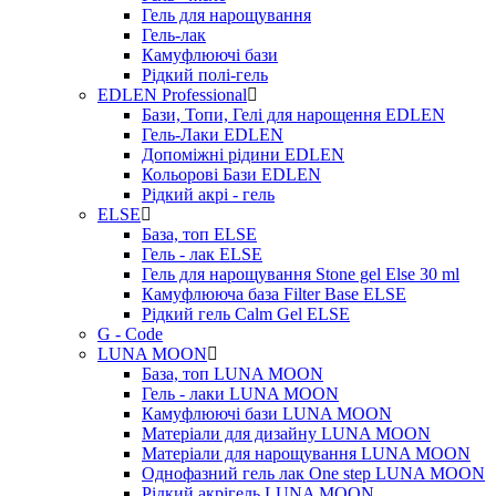
Гель для нарощування
Гель-лак
Камуфлюючі бази
Рідкий полі-гель
EDLEN Professional
Бази, Топи, Гелі для нарощення EDLEN
Гель-Лаки EDLEN
Допоміжні рідини EDLEN
Кольорові Бази EDLEN
Рідкий акрі - гель
ELSE
База, топ ELSE
Гель - лак ELSE
Гель для нарощування Stone gel Else 30 ml
Камуфлююча база Filter Base ELSE
Рідкий гель Calm Gel ELSE
G - Code
LUNA MOON
База, топ LUNA MOON
Гель - лаки LUNA MOON
Камуфлюючі бази LUNA MOON
Матеріали для дизайну LUNA MOON
Матеріали для нарощування LUNA MOON
Однофазний гель лак One step LUNA MOON
Рідкий акрігель LUNA MOON