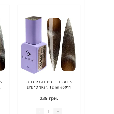
S
COLOR GEL POLISH CAT`S
2
EYE "DNKa", 12 ml #0011
BOHEMIAN
235 грн.
-
+