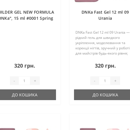
UILDER GEL NEW FORMULA
DNKa Fast Gel 12 ml 09
DNKa", 15 ml #0001 Spring
Urania
Flamingo
DNKa Fast Gel 12 ml 09 Urania —
рідкий гель для швидкого
укріплення, моделювання та
корекції нігтів, зручний у роботі
для майстрів будь-якого рівня;
має середньорідку консистенці
легко самовирівнюється, не
320 грн.
320 грн.
деформується та добре тримає
архітектуру н..
-
+
-
+
ДО КОШИКА
ДО КОШИКА