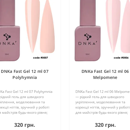
DNKa Fast Gel 12 ml 07
DNKa Fast Gel 12 ml 06
Polyhymnia
Melpomene
Ka Fast Gel 12 ml 07 Polyhymnia
DNKa Fast Gel 12 ml 06 Melpom
рідкий гель для швидкого
— рідкий гель для швидкого
ріплення, моделювання та
укріплення, моделювання та
екції нігтів, зручний у роботі
корекції нігтів, зручний у роботі
я майстрів будь-якого рівня;
для майстрів будь-якого рівня;
є середньорідку консистенцію,
має середньорідку консистенці
гко самовирівнюється, не
легко самовирівнюється, не
320 грн.
320 грн.
формується та добре тримає
деформується та добре тримає