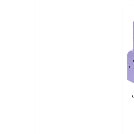
прямий напівперманентний
фарбник
KAARAL BACO SILKERA Фарба
для волосся
KAARAL BACO SOFT Фарба для
волосся без аміаку
KAARAL BACO Фарба для
волосся
KAARAL Окисники та
Освітлювачі для волосся
Master LUX
RR LINE Крем-Фарба для
волосся
RR Line Окисники та
Освітлювачі для волосся