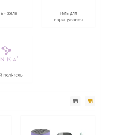
ль - желе
Гель для
нарощування
й полі-гель