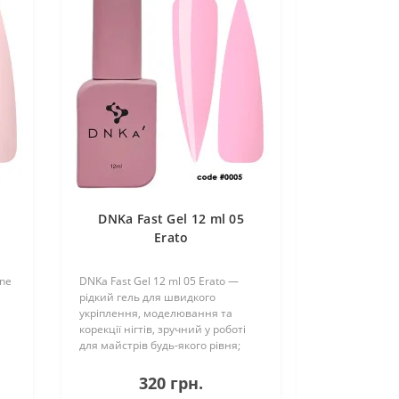
DNKa Fast Gel 12 ml 05
Erato
ene
DNKa Fast Gel 12 ml 05 Erato —
рідкий гель для швидкого
укріплення, моделювання та
корекції нігтів, зручний у роботі
для майстрів будь-якого рівня;
ю,
має середньорідку консистенцію,
легко самовирівнюється, не
320 грн.
деформується та добре тримає