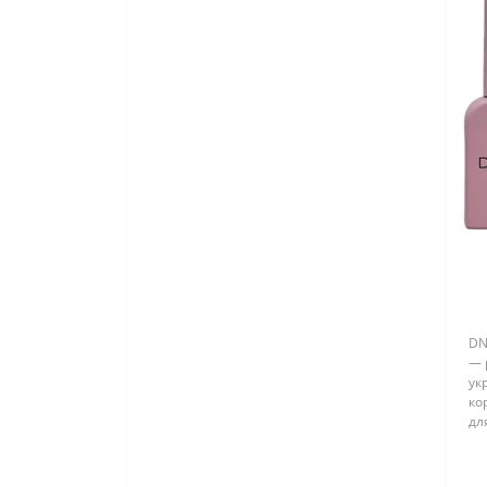
DN
— 
ук
кор
дл
ма
ле
де