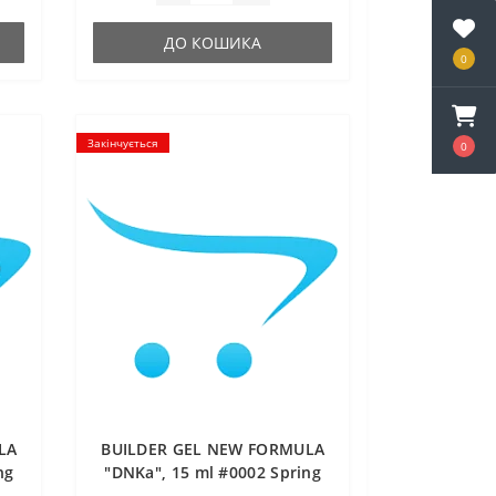
ДО КОШИКА
0
Закінчується
0
LA
BUILDER GEL NEW FORMULA
ng
"DNKa", 15 ml #0002 Spring
Flamingo