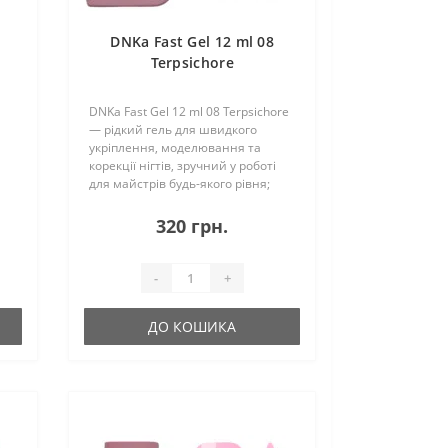
DNKa Fast Gel 12 ml 08
Terpsichore
DNKa Fast Gel 12 ml 08 Terpsichore
— рідкий гель для швидкого
укріплення, моделювання та
корекції нігтів, зручний у роботі
для майстрів будь-якого рівня;
ю,
має середньорідку консистенцію,
легко самовирівнюється, не
320 грн.
деформується та добре тримає
архітект..
-
+
ДО КОШИКА