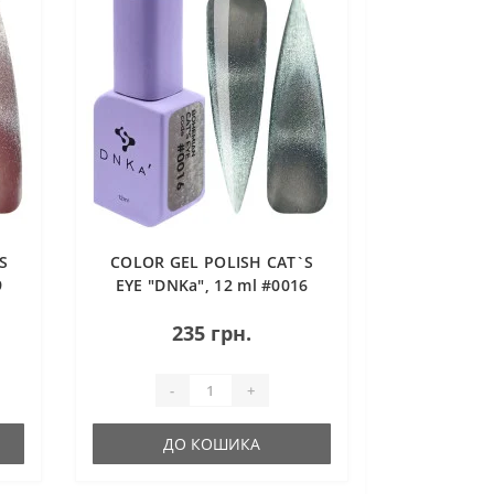
S
COLOR GEL POLISH CAT`S
9
EYE "DNKa", 12 ml #0016
BOHEMIAN
235 грн.
-
+
ДО КОШИКА