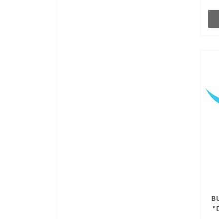
Тонуюча пінка "DeMira
Professional" SilkTone Mousse
Фарба для брів
B
"