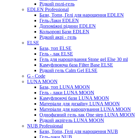
Рідкий полі-гель
EDLEN Professional
Бази, Топи, Гелі для нарощення EDLEN
Гель-Лаки EDLEN
Допоміжні рідини EDLEN
Кольорові Бази EDLEN
Рідкий акрі - гель
ELSE
База, топ ELSE
Гель - лак ELSE
Гель для нарощування Stone gel Else 30 ml
Камуфлююча база Filter Base ELSE
Рідкий гель Calm Gel ELSE
G - Code
LUNA MOON
База, топ LUNA MOON
Гель - лаки LUNA MOON
Камуфлюючі бази LUNA MOON
Матеріали для дизайну LUNA MOON
Матеріали для нарощування LUNA MOON
Однофазний гель лак One step LUNA MOON
Рідкий акрігель LUNA MOON
NUB Professional
Бази, Топи, Гелі для нарощення NUB
Гель-лаки NUB