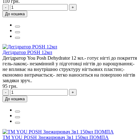
110 грн.
-
+
До кошика
Дегідратор POSH 12мл
Дегідратор You Posh Dehydrator 12 мл.- готує нігті до покриття
гель-лаком;- незамінний у підготовці нігтів до нарощування;-
не впливає на внутрішню структуру нігтьових пластин;-
економно витрачається;- легко наноситься на поверхню нігтів
завдяки зруч..
95 грн.
-
+
До кошика
ТМ YOU POSH Знежирювач 3в1 150мл ПОМПА