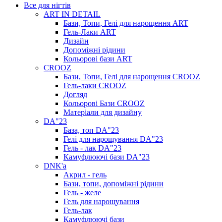
Все для нігтів
ART IN DETAIL
Бази, Топи, Гелі для нарощення ART
Гель-Лаки ART
Дизайн
Допоміжні рідини
Кольорові бази ART
CROOZ
Бази, Топи, Гелі для нарощення CROOZ
Гель-лаки CROOZ
Догляд
Кольорові Бази CROOZ
Матеріали для дизайну
DA"23
База, топ DA"23
Гелі для нарощування DA"23
Гель - лак DA"23
Камуфлюючі бази DA"23
DNK'a
Акрил - гель
Бази, топи, допоміжні рідини
Гель - желе
Гель для нарощування
Гель-лак
Камуфлюючі бази