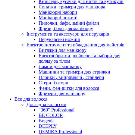
Кніпсери, кусачки для нігтів та кутикули
Лопатки, тримери для манікюра
Манікюрні набори
Манікюрні ножиці
Пилочки, бафи, змінні файли
Фрези, бори для манікюру
Інструменти та аксесуари для перукарів
Перукарські ножиці
Електроінструмент та обладнання для майстрів
Витяжки для манікюру
Електробритви ,шейвери та набори для
доляду за тілом
Лампи для манікюру
Машинки та тримери для стрижки
Плойки , випрямлячі , стайлери
Стерилізатори
Фени, фен-щітки для волосся
Фрезери для манікюру
Все для волосся
Догляд за волоссям
"360" Professional
BE COLOR
Bogenia
DEEPLY
DEMIRA Professional