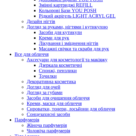
Змінні картриджі REFILL
Кольорові Бази YOU POSH
Рідкий акрігель LIGHT ACRYL GEL
Дизайн нігтів
Догляд за руками, нігтями і кутикулою
Засоби для кутикули
Креми для рук
Лікування і зміцнення нігтів
Масажні свічки та скраби для рук
Все для обличчя
Аксесуари для косметології та макіяжу
Дзеркала косметичні
Спонжі, пензлики
Точилки
Декоративна косметика
Догляд для очей
Догляд за губами
Засоби для очищення обличчя
Креми, маски для обличчя
Сироватки, тонери, лосьйони для обличчя
Сонцезахисні засоби
Парфумерія
Жіноча парфумерія
Чоловіча парфумерія