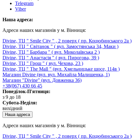
Telegram
Viber
Наша адреса:
Адреси наших магазинів у м. Вінниця:
Divine, ТЦ " Smile City " , 2 поверх ( пр. Коцюбинського 2а )
Divine, ТЦ " Світанок " ( вул. Замостянська 34, Маки )
Divine, ТЦ " Барбара " ( вул. Миколаївська 2 )
Divine, ТЦ " Анастасія " ( вул. Пирогова, 39 )
Divine, ТЦ " Грош " ( вул. Чехова, 23 )
Divine, ТЦ " The Mall " (вул. Хмельницьке шосе, 114в )
Магазин Divine (вул. вул. Михайла Малишенка, 1)
Магазин "Divine" (вул. Довженка 36)
+38(067) 430 66 45
Понеділок-П'ятниця:
з 9 до 18
Субота-Неділя:
вихідний
Наша адреса
Адреси наших магазинів у м. Вінниця:
Divine, ТЦ " Smile City " , 2 поверх ( пр. Коцюбинського 2а )