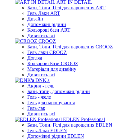
ART IN DETAIL
Бази, Топи, Гелі для нарощення ART
Гель-Лаки ART
Дизайн
Допоміжні рідини
Кольорові бази ART
Дивитись всі
CROOZ
Бази, Топи, Гелі для нарощення CROOZ
Гель-лаки CROOZ
Догляд
Кольорові Бази CROOZ
Матеріали для дизайну
Дивитись всі
DNK'a
Акрил - гель
Бази, топи, допоміжні рідини
Гель - желе
Гель для нарощування
Гель-лак
Дивитись всі
EDLEN Professional
Бази, Топи, Гелі для нарощення EDLEN
Гель-Лаки EDLEN
Допоміжні рідини EDLEN