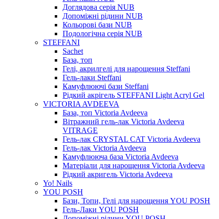
Доглядова серія NUB
Допоміжні рідини NUB
Кольорові бази NUB
Подологічна серія NUB
STEFFANI
Sachet
База, топ
Гелі, акрилгелі для нарощення Steffani
Гель-лаки Steffani
Камуфлюючі бази Steffani
Рідкий акрігель STEFFANI Light Acryl Gel
VICTORIA AVDEEVA
База, топ Victoria Avdeeva
Вітражний гель-лак Victoria Avdeeva
VITRAGE
Гель-лак CRYSTAL CAT Victoria Avdeeva
Гель-лак Victoria Avdeeva
Камуфлююча база Victoria Avdeeva
Матеріали для нарощення Victoria Avdeeva
Рідкий акригель Victoria Avdeeva
Yo! Nails
YOU POSH
Бази, Топи, Гелі для нарощення YOU POSH
Гель-Лаки YOU POSH
Допоміжні рідини YOU POSH