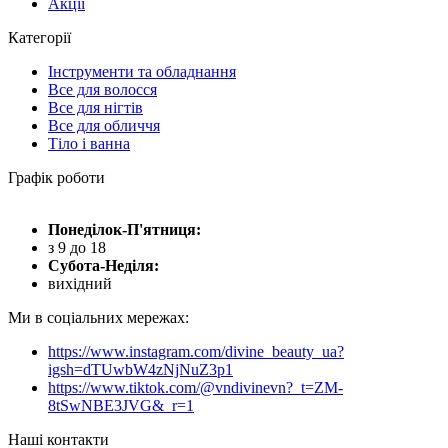
Акції
Категорії
Інструменти та обладнання
Все для волосся
Все для нігтів
Все для обличчя
Тіло і ванна
Графік роботи
Понеділок-П'ятниця:
з 9 до 18
Субота-Неділя:
вихідний
Ми в соціальних мережах:
https://www.instagram.com/divine_beauty_ua?
igsh=dTUwbW4zNjNuZ3p1
https://www.tiktok.com/@vndivinevn?_t=ZM-
8tSwNBE3JVG&_r=1
Наші контакти