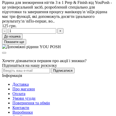
Рідина для знежирення нігтів 3 в 1 Prep & Finish від YouPosh -
це універсальний засіб, розроблений спеціально для
підготовки та завершення процесу манікюру.\n \nЦя рідина
має три функції, які допоможуть досягти ідеального
результату:\n \nПо-перше, во..
125 грн.
-
+
До кошика
Показати ще
Хочете дізнаватися першим про акції і знижки?
Підпишіться на нашу розсилку
Підписатися
Інформація
Доставка
Про магазин
Оплата
Умови угоди
Повернення та обмін
Контакти
Виробники