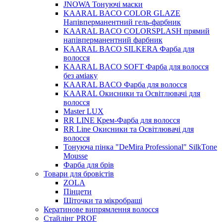
JNOWA Тонуючі маски
KAARAL BACO COLOR GLAZE
Напівперманентний гель-фарбник
KAARAL BACO COLORSPLASH прямий
напівперманентний фарбник
KAARAL BACO SILKERA Фарба для
волосся
KAARAL BACO SOFT Фарба для волосся
без аміаку
KAARAL BACO Фарба для волосся
KAARAL Окисники та Освітлювачі для
волосся
Master LUX
RR LINE Крем-Фарба для волосся
RR Line Окисники та Освітлювачі для
волосся
Тонуюча пінка "DeMira Professional" SilkTone
Mousse
Фарба для брів
Товари для бровістів
ZOLA
Пінцети
Щіточки та мікробраші
Кератинове випрямлення волосся
Стайлінг PROF