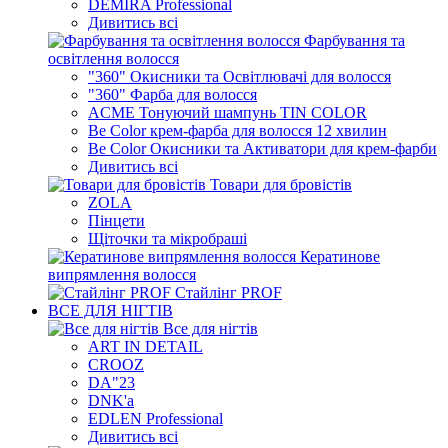
DEMIRA Professional
Дивитись всі
Фарбування та
освітлення волосся
"360" Окисники та Освітлювачі для волосся
"360" Фарба для волосся
ACME Тонуючий шампунь TIN COLOR
Be Color крем-фарба для волосся 12 хвилин
Be Color Окисники та Активатори для крем-фарби
Дивитись всі
Товари для бровістів
ZOLA
Пінцети
Щіточки та мікробраші
Кератинове
випрямлення волосся
Стайлінг PROF
ВСЕ ДЛЯ НІГТІВ
Все для нігтів
ART IN DETAIL
CROOZ
DA"23
DNK'a
EDLEN Professional
Дивитись всі