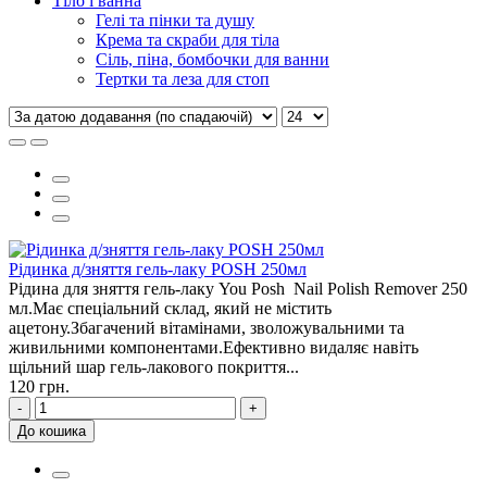
Тіло і ванна
Гелі та пінки та душу
Крема та скраби для тіла
Сіль, піна, бомбочки для ванни
Тертки та леза для стоп
Рідинка д/зняття гель-лаку POSH 250мл
Рідина для зняття гель-лаку You Posh Nail Polish Remover 250
мл.Має спеціальний склад, який не містить
ацетону.Збагачений вітамінами, зволожувальними та
живильними компонентами.Ефективно видаляє навіть
щільний шар гель-лакового покриття...
120 грн.
-
+
До кошика