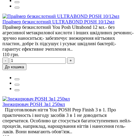
Праймер безкислотний ULTRABOND POSH 10/12мл
Праймер безкислотний You Posh Ultrabond 12 мл.- без
агресивної метакрилової кислоти і інших шкідливих речовин;-
зручно наноситься;- забезпечує знежирення нігтьових
пластин, добре їх підсушує і усуває шкідливі бактерії;-
гарантує ефективне зчеплення н..
110 грн.
-
+
До кошика
Знежирювач POSH 3в1 250мл
Підготовлювач нігтя You POSH Prep Finish 3 в 1. Про
практичность і вигоду засобів 3 в 1 не доводиться
сперечатися. Особливо це стосується багатоступеневих нейл-
процесів, наприклад, нарощування нігтів і нанесення гель-
лаків. Вони вимагають обов\'язк..