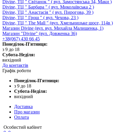
Divine, ТЦ " Світанок " ( вул. Замостянська 34, Маки )
Divine, ТЦ " Барбара " ( вул. Миколаївська 2 )
Divine, ТЦ " Анастасія " ( вул. Пирогова, 39 )
Divine, ТЦ " Грош " ( вул. Чехова, 23 )
Divine, ТЦ " The Mall " (вул. Хмельницьке шосе, 114в )
Магазин Divine (вул. вул. Михайла Малишенка, 1)
Магазин "Divine" (вул. Довженка 36)
+38(067) 430 66 45
Понеділок-П'ятниця:
з 9 до 18
Субота-Неділя:
вихідний
До контактів
Графік роботи
Понеділок-П'ятниця:
з 9 до 18
Субота-Неділя:
вихідний
Доставка
Про магазин
Оплата
Особистий кабінет