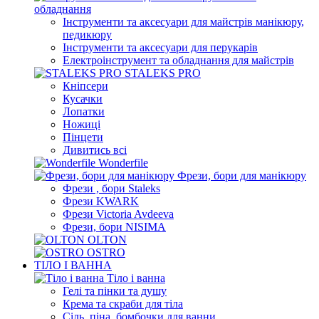
обладнання
Інструменти та аксесуари для майстрів манікюру,
педикюру
Інструменти та аксесуари для перукарів
Електроінструмент та обладнання для майстрів
STALEKS PRO
Кніпсери
Кусачки
Лопатки
Ножиці
Пінцети
Дивитись всі
Wonderfile
Фрези, бори для манікюру
Фрези , бори Staleks
Фрези KWARK
Фрези Victoria Avdeeva
Фрези, бори NISIMA
OLTON
OSTRO
ТІЛО І ВАННА
Тіло і ванна
Гелі та пінки та душу
Крема та скраби для тіла
Сіль, піна, бомбочки для ванни