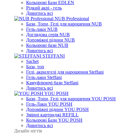
Кольорові Бази EDLEN
Рідкий акрі - гель
Дивитись всі
NUB Professional
Бази, Топи, Гелі для нарощення NUB
Гель-лаки NUB
Доглядова серія NUB
Допоміжні рідини NUB
Кольорові бази NUB
Дивитись всі
STEFFANI
Sachet
База, топ
Гелі, акрилгелі для нарощення Steffani
Гель-лаки Steffani
Камуфлюючі бази Steffani
Дивитись всі
YOU POSH
Бази, Топи, Гелі для нарощення YOU POSH
Гель-Лаки YOU POSH
Допоміжні рідини YOU POSH
Змінні картриджі REFILL
Кольорові Бази YOU POSH
Дивитись всі
Дизайн нігтів