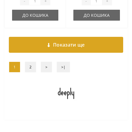
-
+
-
+
ДО КОШИКА
ДО КОШИКА
Показати ще
1
2
>
>|