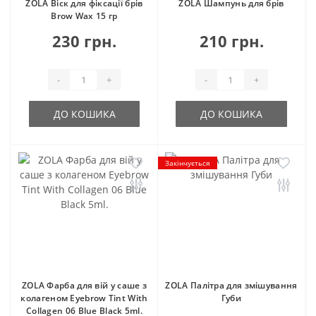
ZOLA Віск для фіксації брів
ZOLA Шампунь для брів
Brow Wax 15 гр
230 грн.
210 грн.
-
+
-
+
ДО КОШИКА
ДО КОШИКА
Закінчується
ZOLA Фарба для вій у саше з
ZOLA Палітра для змішування
колагеном Eyebrow Tint With
Губи
Collagen 06 Blue Black 5ml.