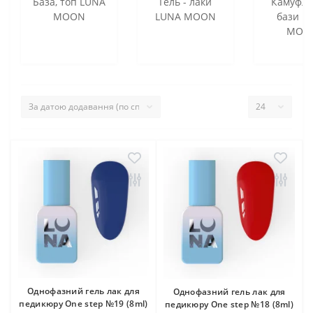
База, топ LUNA
Гель - лаки
Камуфл
MOON
LUNA MOON
бази L
MOO
Однофазний гель лак для
Однофазний гель лак для
педикюру One step №19 (8ml)
педикюру One step №18 (8ml)