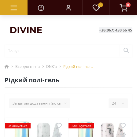
0
0
+38(067) 430 66 45
Все для нігтів
DNK'a
Рідкий полі-гель
Рідкий полі-гель
Закінчується
Закінчується