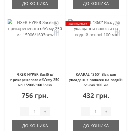
ДО КОШИКА
ДО КОШИКА
Закінчується
FIXER HYPER Засіб д/
KAARAL “360” Віск для
прикореневого об\'єму 250
укладання волосся на водній
мл 15906/1603new
основі 100 мл
756 грн.
432 грн.
-
+
-
+
ДО КОШИКА
ДО КОШИКА