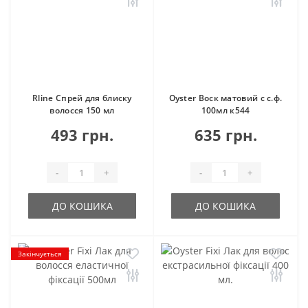
Rline Спрей для блиску
Oyster Воск матовий с с.ф.
волосся 150 мл
100мл к544
493 грн.
635 грн.
-
+
-
+
ДО КОШИКА
ДО КОШИКА
Закінчується