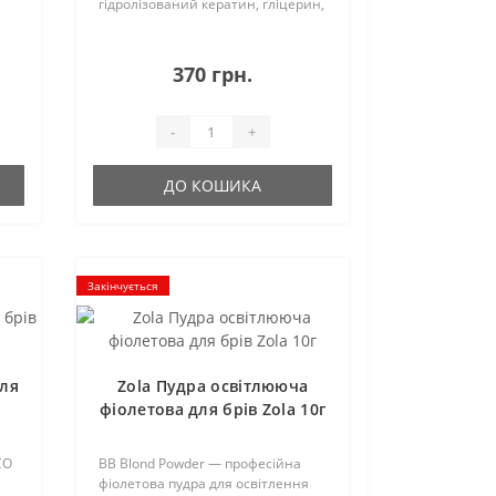
гідролізований кератин, гліцерин,
пантенол, молочну кислоту, які
насичують і зволожують волосся
гає
зсередини. Компоненти д..
370 грн.
-
+
ДО КОШИКА
Закінчується
для
Zola Пудра освітлююча
фіолетова для брів Zola 10г
CO
BB Blond Powder — професійна
фіолетова пудра для освітлення