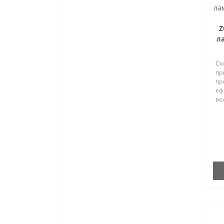
Z
ла
Скл
пр
пр
еф
во
ет
бі
пр
ро