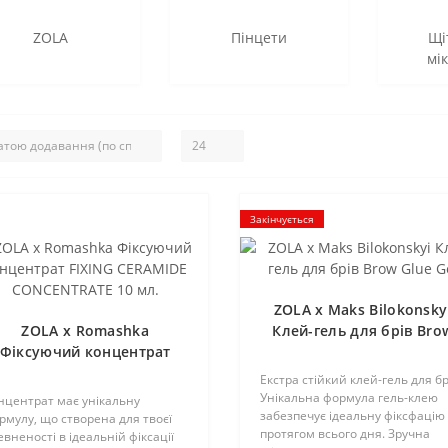
ZOLA
Пінцети
Щі
мі
Закінчується
ZOLA x Maks Bilokonsky
ZOLA x Romashka
Клей-гель для брів Bro
Фіксуючий концентрат
Glue Gel
FIXING CERAMIDE
Екстра стійкий клей-гель для бр
CONCENTRATE 10 мл.
Унікальна формула гель-клею
нцентрат має унікальну
забезпечує ідеальну фіксфацію
рмулу, що створена для твоєї
протягом всього дня. Зручна
евненості в ідеальній фіксації