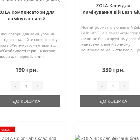
ZOLA Клей для
ZOLA Компенсатори для
ламінування вій Lash Gl
ламінування вій
5ml
Compensators For
Новий формат клею для вій Zol
Lamination Of Eyelashes
Lash Lift Glue з пензликом спри
мпенсатори для ламінування
(Жовті)
не лише більш зручному спосо
й – вдосконалюйте свою техніку
нанесення, але й точному
зом з б\'юті-інструментами від
контролю за кількістю клею, що
la!Особливості серії: 4 яскраві
дозволяє досягти оптимальног
льори для перевтілення
результату без надмірного
оцесу ламінування на
використання продукту!Основн
стецтво – рожевий,
190 грн.
330 грн.
переваги : ..
олетовий, помаранчевий та
втий; 2 спеціаль..
-
+
-
+
ДО КОШИКА
ДО КОШИКА
чується