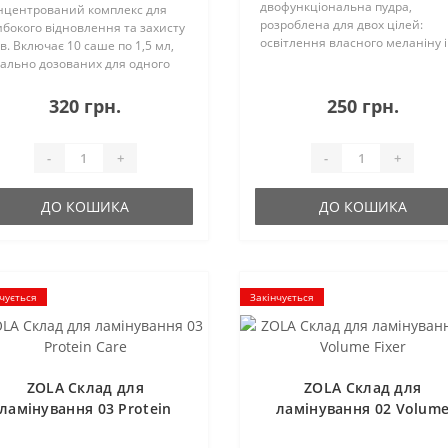
двофункціональна пудра,
нцентрований комплекс для
розроблена для двох цілей:
ибокого відновлення та захисту
освітлення власного меланіну і
ів. Включає 10 саше по 1,5 мл,
видалення штучного пігменту,
еально дозованих для одного
накопичився, з волосків брів
стосування. Формула на основі
різних типів.При змішуванні з
дорогоцінних олій і активних
320 грн.
250 грн.
окислювачем (1,8 і 3%) по..
гредієнтів зміцнює і зволожує
оски, за..
-
+
-
+
ДО КОШИКА
ДО КОШИКА
чується
Закінчується
ZOLA Склад для
ZOLA Склад для
ламінування 03 Protein
ламінування 02 Volum
Care
Fixer