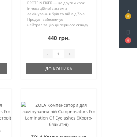
2
PROTEIN FIXER — це другий крок
інноваційної системи
ламінування брів та вій від Zola.
0
Продукт забезпечує
нейтралізацію дії першого складу
та утворення нових дисульфідних
зв\'язків в оновленій конфігурації
440 грн.
0
(закріплення нової форми).
Формула сприяє від..
-
+
ДО КОШИКА
я
ZOLA Компенсатори для