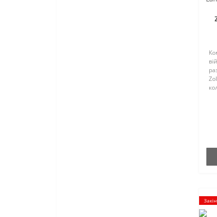
Ко
ві
ра
Zo
ко
пр
ми
фі
жо
Закін