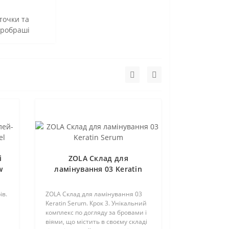
точки та
кробраші
i
ZOLA Склад для
w
ламінування 03 Keratin
Serum
ів.
ZOLA Склад для ламінування 03
Keratin Serum. Крок 3. Унікальний
комплекс по догляду за бровами і
віями, що містить в своєму складі