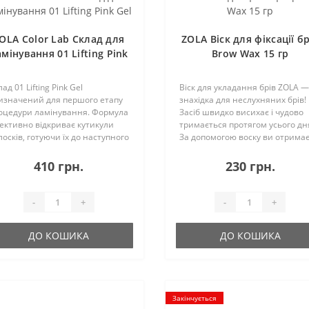
OLA Color Lab Склад для
ZOLA Віск для фіксації бр
мінування 01 Lifting Pink
Brow Wax 15 гр
Gel
ад 01 Lifting Pink Gel
Віск для укладання брів ZOLA —
изначений для першого етапу
знахідка для неслухняних брів!
оцедури ламінування. Формула
Засіб швидко висихає і чудово
ективно відкриває кутикули
тримається протягом усього дн
лосків, готуючи їх до наступного
За допомогою воску ви отрима
апу, робить структуру волосків
потрібну форму, візуально
льш гнучкою, полегшуючи
збільшите густоту брів, ефект
410 грн.
230 грн.
оцес фіксації. Яскравий
ламінування брів.Зберігання:
жевий колір ..
Зберігати..
-
+
-
+
ДО КОШИКА
ДО КОШИКА
Закінчується