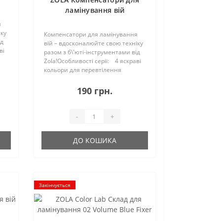
ламінування вій
s
Compensators For
я
Lamination Of Eyelashes
іку
Компенсатори для ламінування
(Жовто-блакитні)
ід
вій – вдосконалюйте свою техніку
ві
разом з б\'юті-інструментами від
Zola!Особливості серії: 4 яскраві
кольори для перевтілення
процесу ламінування на
мистецтво – рожевий,
190 грн.
фіолетовий, помаранчевий та
жовтий; 2 спеціаль..
-
+
ДО КОШИКА
Закінчується