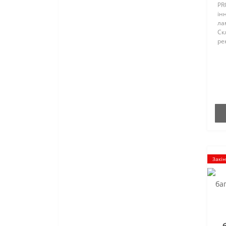
PR
Professional" SilkTone Mousse
ін
лам
Фарба для брів
Ск
ре
во
ск
ві
та 
Закін