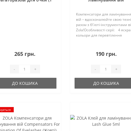
пара) (Рожеві)
Compensators For
Lamination Of Eyelashe
Компенсатори для ламінуванн
(Фіолетові)
вій – вдосконалюйте свою техн
разом з б\'юті-інструментами в
Zola!Особливості серії: 4 яскра
кольори для перевтілення
процесу ламінування на
мистецтво – рожевий,
фіолетовий, помаранчевий та
265 грн.
190 грн.
жовтий; 2 спеціаль..
-
+
-
+
ДО КОШИКА
ДО КОШИКА
чується