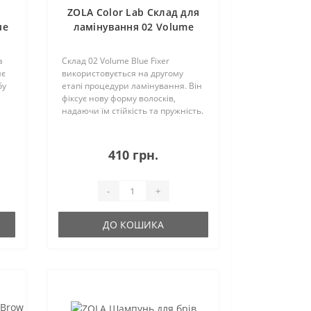
ZOLA Color Lab Склад для
ue
ламінування 02 Volume
Blue Fixer
a
Склад 02 Volume Blue Fixer
яє
використовується на другому
бу
етапі процедури ламінування. Він
фіксує нову форму волосків,
надаючи їм стійкість та пружність.
о
Спеціальні компоненти
забезпечують надійне зміцнення
і
структури волосків, зберігають їх
410 грн.
природний бл..
-
+
ДО КОШИКА