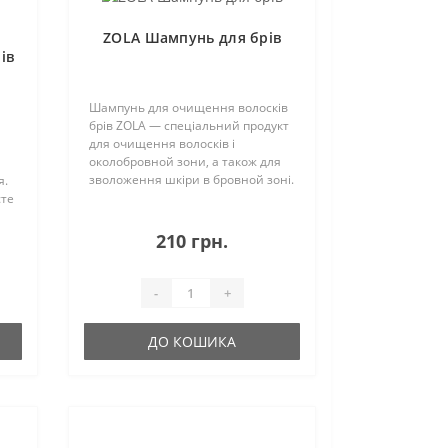
ZOLA Шампунь для брів
ів
Шампунь для очищення волосків
брів ZOLA — спеціальний продукт
для очищення волосків і
околобровной зони, а також для
зволоження шкіри в бровной зоні.
я.
Шампунь м\'яко очищає шкіру і
єте
брови, а так само завдяки
комплексу масел зволожує її і
210 грн.
сприяє зміцнен..
-
+
ДО КОШИКА