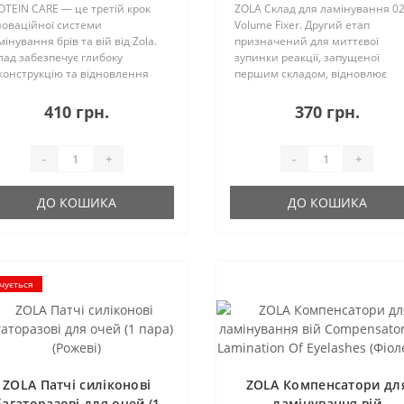
OTEIN CARE — це третій крок
ZOLA Склад для ламінування 0
новаційної системи
Volume Fixer. Другий етап
інування брів та вій від Zola.
призначений для миттєвої
лад забезпечує глибоку
зупинки реакції, запущеної
конструкцію та відновлення
першим складом, відновлює
лосків. Спеціальна формула 3
дисульфідні зв\'язки і гарантує
ладу розроблена з метою
чудовий результат процедури
410 грн.
370 грн.
дновлення власної протеїнової
ламінування. Містить перекис
ліпідної маси волос..
водню до 2%.*Використати пр..
-
+
-
+
ДО КОШИКА
ДО КОШИКА
чується
ZOLA Патчі силіконові
ZOLA Компенсатори дл
багаторазові для очей (1
ламінування вій