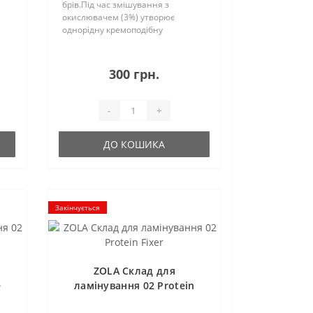
брів.Під час змішування з
окислювачем (3%) утворює
однорідну кремоподібну
 що
консистенцію, яка легко
розподіляється по волосках і не
розтікається.Пудра BB Blond має
300 грн.
делікатну дію, рівномірно і ..
-
+
ДО КОШИКА
Закінчується
ZOLA Склад для
e
ламінування 02 Protein
Fixer