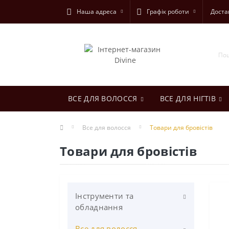
Наша адреса
Графік роботи
Доста
ВСЕ ДЛЯ ВОЛОССЯ
ВСЕ ДЛЯ НІГТІВ
Все для волосся
Товари для бровістів
Товари для бровістів
Інструменти та
обладнання
Все для волосся
Інструменти та аксесуари