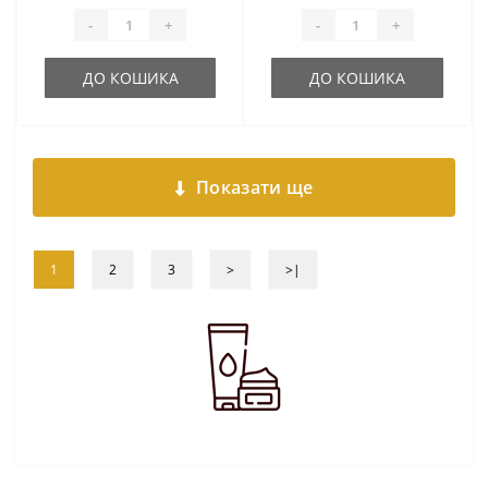
-
+
-
+
ДО КОШИКА
ДО КОШИКА
Показати ще
1
2
3
>
>|