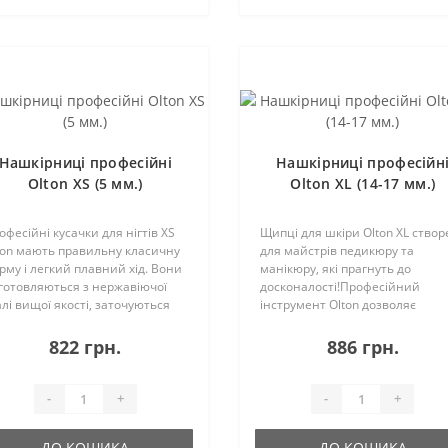
Нашкірниці професійні
Нашкірниці професійн
Olton XS (5 мм.)
Olton XL (14-17 мм.)
офесійні кусачки для нігтів XS
Щипці для шкіри Olton XL створ
ton мають правильну класичну
для майстрів педикюру та
рму і легкий плавний хід. Вони
манікюру, які прагнуть до
готовляються з нержавіючої
досконалості!Професійний
алі вищої якості, заточуються
інструмент Olton дозволяє
чним способом за спеціальною
прибирати кутикулу та огрубілу
хнологією і підлягають
шкіру на бічних валиках,
822 грн.
886 грн.
гаторазовому коригуванню
залишаючи ідеальний
троти ..
зріз.Масивні кусачки – вибір
досвідчен..
-
+
-
+
ДО КОШИКА
ДО КОШИКА