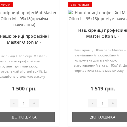
чується
Закінчується
Нашкірниці професійн
Нашкірниці професійні
Master Olton L -
Master Olton М -
95х18(преміум пакуванн
5х18(преміум пакування)
Нашкірниці Olton серії Master –
преміальний професійний
шкірниці Olton серії Master –
інструмент для манікюру,
еміальний професійний
виготовлений зі сталі 95х18. Ця
струмент для манікюру,
нержавіюча сталь має високу
готовлений зі сталі 95х18. Ця
твердість (58-60 одиниць за
ржавіюча сталь має високу
шкалою Роквеллу) та
ердість (58-60 одиниць за
надзвичайну стійкість ріжучої
алою Роквеллу) та
1 500 грн.
1 519 грн.
кромки, що дозволяє довше
дзвичайну стійкість ріжучої
працю..
омки, що дозволяє довше
ацю..
-
+
-
+
ДО КОШИКА
ДО КОШИКА