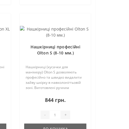
і
Нашкірниці професійні
Olton S (8-10 мм.)
ені
Нашкірниці (кусачки для
манікюру) Olton S дозволяють
професійно та швидко видалити
зайву шкірку в навколонігтьовій
зоні. Виготовлені ручним
способом зі сталі, що не
піддається іржі, яка
844 грн.
використовується для медичних
інструментів.Модель невелика,
зруч..
-
+
ДО КОШИКА