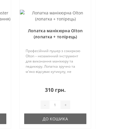
і
Лопатка манікюрна Olton
(лопатка + топірець)
я)
Професійний пушер з сокиркою
Olton – незамінний інструмент
для виконання манікюру та
педикюру. Лопатка зручно та
м'яко відсуває кутикулу, не
травмуючи і не дряпаючи
нігтьову пластину.Топірець
дбайливо видаляє птеригій з
310 грн.
нігтьової пластини, а також до..
-
+
ДО КОШИКА