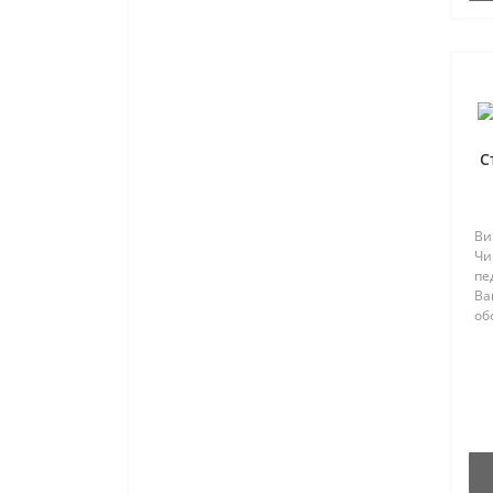
Фарба для брів
С
Ви
Чи
пе
Ва
об
ст
ін
ви
нат