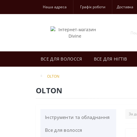
Наша адреса
Графік роботи
Доставка
ВСЕ ДЛЯ ВОЛОССЯ
ВСЕ ДЛЯ НІГТІВ
OLTON
OLTON
Інструменти та обладнання
Все для волосся
Інструменти та аксесуари
для майстрів манікюру,