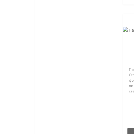
Пр
Ol
фо
ви
ст
ру
те
ба
гос