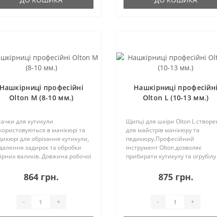
Нашкірниці професійні
Нашкірниці професійн
Olton M (8-10 мм.)
Olton L (10-13 мм.)
сачки для кутикули
Щипці для шкіри Olton L створе
користовуються в манікюрі та
для майстрів манікюру та
дикюрі для обрізання кутикули,
педикюру.Професійний
далення задирок та обробки
інструмент Olton дозволяє
ірних валиків. Довжина робочої
прибирати кутикулу та огрубілу
стини становить 8-10 мм.
шкіру на бічних валиках,
струменти даного виробника
залишаючи ідеальний
864 грн.
875 грн.
готовлені з медичної
зріз.Великий розмір кусачок –
озійностійкої сталі, ..
вибір досвідчених професійних
майстрів...
-
+
-
+