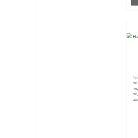
Ку
ви
пе
ви
шк
ча
Ін
ви
кор