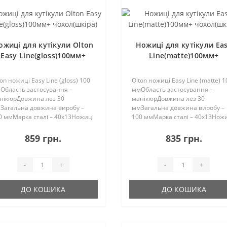
ожиці для кутікули Olton
Ножиці для кутікули Ea
Easy Line(gloss)100мм+
Line(matte)100мм+
чохол(шкіра)
чохол(шкіра)
on ножиці Easy Line (gloss) 100
Olton ножиці Easy Line (matte) 1
Область застосування –
ммОбласть застосування –
нікюрДовжина лез 30
манікюрДовжина лез 30
Загальна довжина виробу –
ммЗагальна довжина виробу –
0 ммМарка сталі – 40х13Ножиці
100 ммМарка сталі – 40х13Нож
я кутикули є в стандартних
для кутикули є в стандартних
змірах 90мм, 100мм та 113мм з
розмірах 90мм, 100мм та 113мм
859 грн.
835 грн.
асичними глянцевими
класичними матовими кільцям
льцями..
-
+
-
+
ДО КОШИКА
ДО КОШИКА