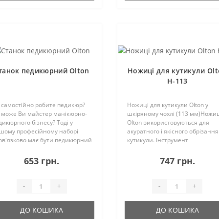
танок педикюрний Olton
Ножиці для кутикули Ol
H-113
 самостійно робите педикюр?
Ножиці для кутикули Olton у
 може Ви майстер манікюрно-
шкіряному чохлі (113 мм)Ножиц
дикюрного бізнесу? Тоді у
Olton використовуються для
шому професійному наборі
акуратного і якісного обрізання
ов'язково має бути педикюрний
кутикули. Інструмент
анок. За допомогою даного
виготовляється з нержавіючої
струменту від Olton можна легко
сталі найвищої якості і
653 грн.
747 грн.
далити шкіру, що нагрубіла,
заточується особливим способ
оптиші і ..
на алмазному колі. Володіє ..
-
+
-
+
ДО КОШИКА
ДО КОШИКА