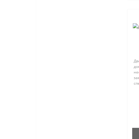
KAARAL BACO SILKERA Фарба
для волосся
KAARAL BACO SOFT Фарба для
волосся без аміаку
KAARAL BACO Фарба для
волосся
Дв
KAARAL Окисники та
до
Освітлювачі для волосся
не
за
Master LUX
сп
за
пр
RR LINE Крем-Фарба для
ку
волосся
за
ро
RR Line Окисники та
Освітлювачі для волосся
Тонуюча пінка "DeMira
Professional" SilkTone Mousse