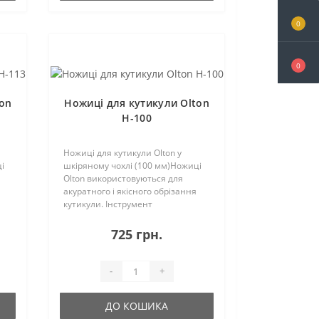
0
0
ton
Ножиці для кутикули Olton
H-100
Ножиці для кутикули Olton у
і
шкіряному чохлі (100 мм)Ножиці
Olton використовуються для
акуратного і якісного обрізання
кутикули. Інструмент
виготовляється з нержавіючої
сталі найвищої якості і
725 грн.
ом
заточується особливим способом
на алмазному колі. Володіє ..
-
+
ДО КОШИКА