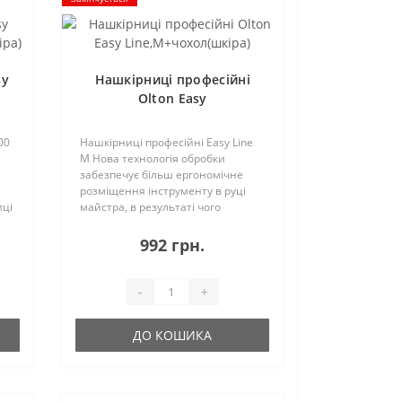
sy
Нашкірниці професійні
Olton Easy
Line,M+чохол(шкіра)
00
Нашкірниці професійні Easy Line
M Нова технологія обробки
забезпечує більш ергономічне
розміщення інструменту в руці
иці
майстра, в результаті чого
майстру дійсно легше працювати
 з
цим інструментом, рука не так
992 грн.
и..
втомлюється та, тим самим,
економить дорогоці..
-
+
ДО КОШИКА