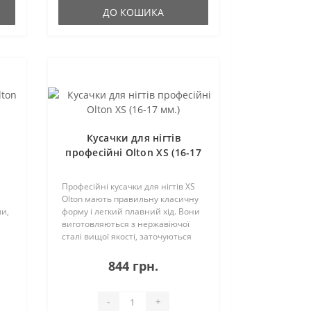
ДО КОШИКА
і
Кусачки для нігтів
професійні Olton XS (16-17
мм.)
Професійні кусачки для нігтів XS
Olton мають правильну класичну
ли,
форму і легкий плавний хід. Вони
виготовляються з нержавіючої
сталі вищої якості, заточуються
21
ручним способом за спеціальною
технологією і підлягають
844 грн.
багаторазовому коригуванню
 ..
гостроти ..
-
+