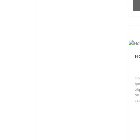
Но
Но
дл
об
ви
ст
за
на
то
заг