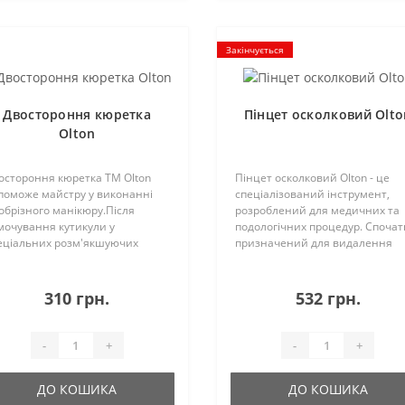
Закінчується
Двостороння кюретка
Пінцет осколковий Olto
Olton
остороння кюретка ТМ Olton
Пінцет осколковий Olton - це
поможе майстру у виконанні
спеціалізований інструмент,
обрізного манікюру.Після
розроблений для медичних та
мочування кутикули у
подологічних процедур. Спочат
еціальних розм'якшуючих
призначений для видалення
собах кюретка дбайливо
осколків та сторонніх тіл з ткан
ибере розм'якшену
цей пінцет також став
тикулу.Наявність двох
незамінним помічником у
310 грн.
532 грн.
круглених робочих частин
лікуванні оніхокриптозу (..
бить інструмент оп..
-
+
-
+
ДО КОШИКА
ДО КОШИКА