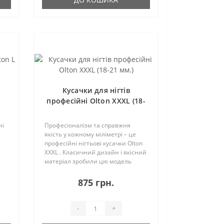
і
Кусачки для нігтів
професійні Olton XXXL (18-
21 мм.)
ні
Професіоналізм та справжня
якість у кожному міліметрі – це
професійні нігтьові кусачки Olton
XXXL . Класичний дизайн і якісний
матеріал зробили цю модель
однією з найкращих у своєму роді.
Основними перевагами даної
875 грн.
моделі є:• довжина ріжучої
частини ..
-
+