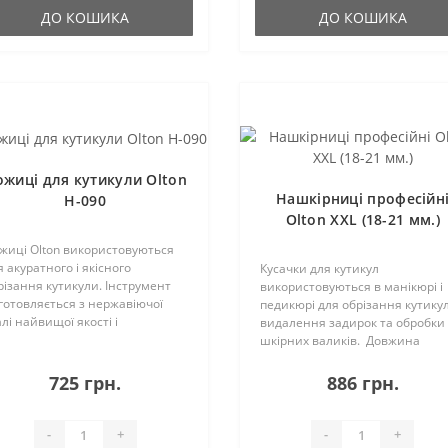
ДО КОШИКА
ДО КОШИКА
жиці для кутикули Olton
Нашкірниці професійн
H-090
Olton XXL (18-21 мм.)
жиці Olton використовуються
я акуратного і якісного
Кусачки для кутикул
різання кутикули. Інструмент
використовуються в манікюрі і
готовляється з нержавіючої
педикюрі для обрізання кутику
алі найвищої якості і
видалення задирок та обробки
точується особливим способом
шкірних валиків. Довжина
 алмазному колі. Володіє дуже
робочої частини становить 18-
нкими ріжучими лезами, які
мм.Інструменти даного
725 грн.
886 грн.
нуті під невели..
виробника виготовлені з
медичної корозійно-стійкої сталі,
-
+
-
+