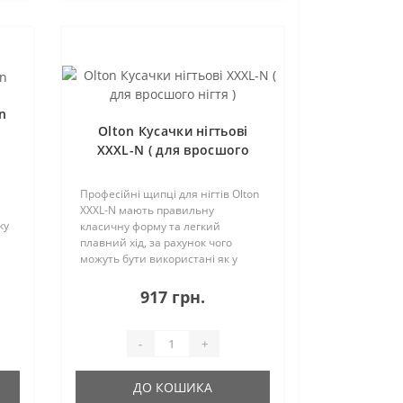
n
Olton Кусачки нігтьові
XXXL-N ( для вросшого
нігтя )
Професійні щипці для нігтів Olton
XXXL-N мають правильну
ку
класичну форму та легкий
плавний хід, за рахунок чого
ин,
можуть бути використані як у
гігієнічному, так і в медичному
педикюрі. Спеціальна конструкція
917 грн.
ріжучої частини підійде для
роботи з нігтем, ..
-
+
ДО КОШИКА