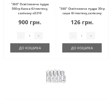
"360" Освітлююча пудра
500гр банка б/глютену,
"360" Освітлююча пудра 30гр
силікону к0310
саше б/глютену,силікону
900 грн.
126 грн.
-
+
-
+
ДО КОШИКА
ДО КОШИКА