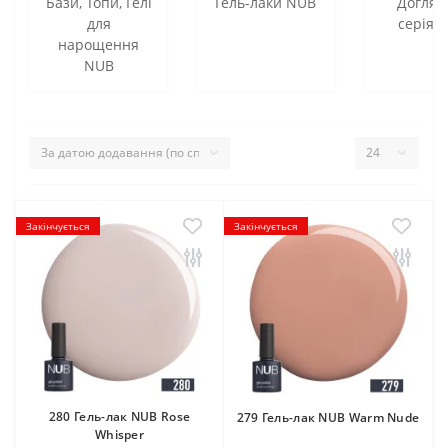
Бази, Топи, Гелі
Гель-лаки NUB
Догляд
для
серія 
нарощення
NUB
Закінчується
Закінчується
280 Гель-лак NUB Rose
279 Гель-лак NUB Warm Nude
Whisper