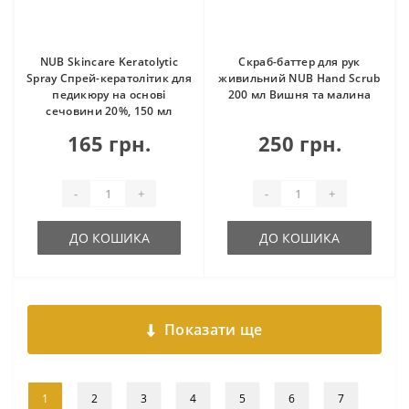
NUB Skincare Keratolytic
Скраб-баттер для рук
Spray Спрей-кератолітик для
живильний NUB Hand Scrub
педикюру на основі
200 мл Вишня та малина
сечовини 20%, 150 мл
165 грн.
250 грн.
-
+
-
+
ДО КОШИКА
ДО КОШИКА
Показати ще
1
2
3
4
5
6
7