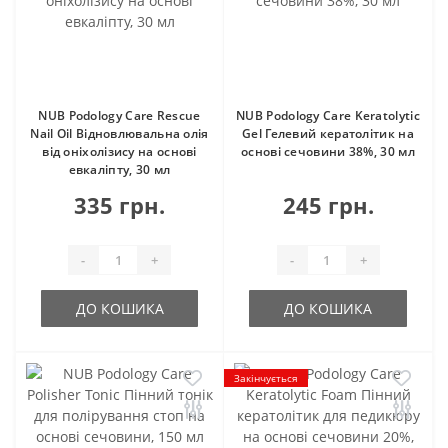
NUB Podology Care Rescue
NUB Podology Care Keratolytic
Nail Oil Відновлювальна олія
Gel Гелевий кератолітик на
від оніхолізису на основі
основі сечовини 38%, 30 мл
евкаліпту, 30 мл
335 грн.
245 грн.
-
+
-
+
ДО КОШИКА
ДО КОШИКА
Закінчується