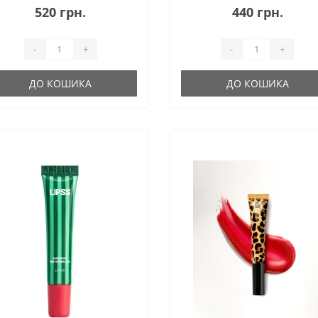
еркального сяйва. Солодкий
вишневого кексу робить кожне
520 грн.
440 грн.
омат стиглого банана робить
нанесення особливо приємним
користання о..
доглядова ..
-
+
-
+
ДО КОШИКА
ДО КОШИКА