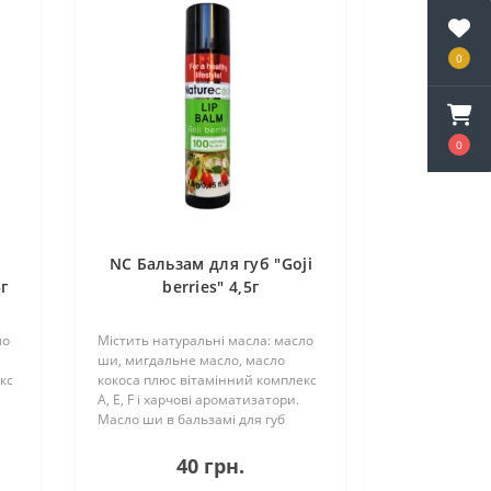
0
0
NC Бальзам для губ "Goji
5г
berries" 4,5г
ло
Містить натуральні масла: масло
ши, мигдальне масло, масло
кс
кокоса плюс вітамінний комплекс
А, Е, F і харчові ароматизатори.
Масло ши в бальзамі для губ
дозволяє захистити шкіру від
ий
сухості і потріскування в зимовий
40 грн.
час, влітку для захисту від