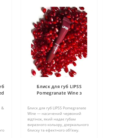
уб
Блиск для губ LIPSS
ed
Pomegranate Wine з
о
ароматом граната,
насичений червоний, 8 мл
S &
Блиск для губ LIPSS Pomegranate
Wine — насичений червоний
відтінок, який надає губам
виразного кольору, дзеркального
ого
блиску та ефектного об\'єму.
Соковитий аромат граната