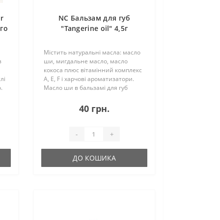
r
NC Бальзам для губ
го
"Tangerine oil" 4,5г
Містить натуральні масла: масло
з
ши, мигдальне масло, масло
кокоса плюс вітамінний комплекс
лі
А, Е, F і харчові ароматизатори.
.
Масло ши в бальзамі для губ
дозволяє захистити шкіру від
я
сухості і потріскування в зимовий
40 грн.
час, влітку для захисту від
пересуш..
-
+
ДО КОШИКА