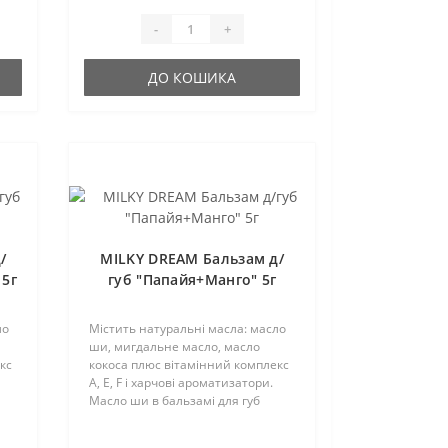
пересуш..
-
+
ДО КОШИКА
/
MILKY DREAM Бальзам д/
 5г
губ "Папайя+Манго" 5г
ло
Містить натуральні масла: масло
ши, мигдальне масло, масло
кс
кокоса плюс вітамінний комплекс
А, Е, F і харчові ароматизатори.
Масло ши в бальзамі для губ
дозволяє захистити шкіру від
ий
сухості і потріскування в зимовий