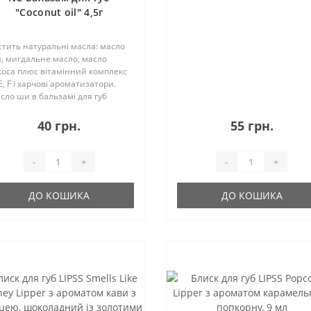
час, влітку для захисту від
"Coconut oil" 4,5г
пересуш..
стить натуральні масла: масло
, мигдальне масло, масло
коса плюс вітамінний комплекс
Е, F і харчові ароматизатори.
сло ши в бальзамі для губ
зволяє захистити шкіру від
хості і потріскування в зимовий
40 грн.
55 грн.
, влітку для захисту від
ресуш..
-
+
-
+
ДО КОШИКА
ДО КОШИКА