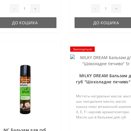
ресуш..
пересуш..
-
+
-
+
ДО КОШИКА
ДО КОШИКА
Закінчується
MILKY DREAM Бальзам д
губ "Шоколадне печиво"
Містить натуральні масла: мас
ши, мигдальне масло, масло
кокоса плюс вітамінний компле
А, Е, F і харчові ароматизатори.
Масло ши в бальзамі для губ
дозволяє захистити шкіру від
сухості і потріскування в зимов
NC Бальзам для губ