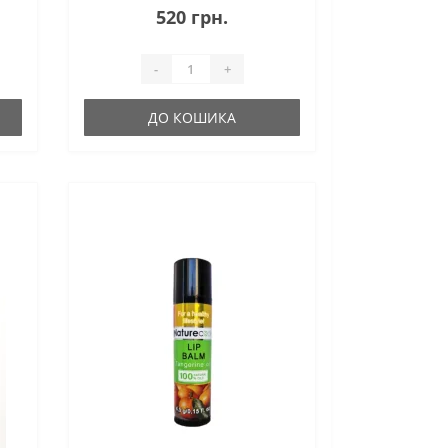
робить кожне нанесення
520 грн.
, а
особливо приємним, а легка
текстура комфортно розподіляє..
-
+
ДО КОШИКА