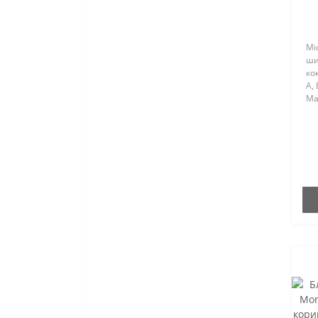
Мі
ши
ко
А, 
Ма
до
су
час
пе