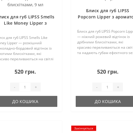
Блиск для губ LIPSS
лиск для губ LIPSS Smells
Popcorn Lipper з аромат
Like Money Lipper з
карамельного попкорну,
роматом кави з корицею,
мл
Блиск для губ LIPSS Popcorn Lipp
околадний із золотими
— ніжний рожевий відтінок із
ск для губ LIPSS Smells Like
блискітками, 9 мл
дрібними блискітками, які
ney Lipper — розкішний
красиво переливаються на світ
коладно-бордовий відтінок із
та надають губам ефектного se
лотими блискітками, які
сяйва. Солодкий аромат
асиво переливаються на світлі
карамельного попкорну створю
 створюють ефект дорогого
атмосферу гарного настрою та
xy-сяйва. Теплий аромат кави з
520 грн.
520 грн.
робить кожне н..
рицею додає особливого шарму
робить ко..
-
+
-
+
ДО КОШИКА
ДО КОШИКА
Закінчується