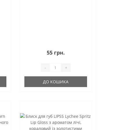
час, влітку для захисту від
пересуш..
55 грн.
-
+
ДО КОШИКА