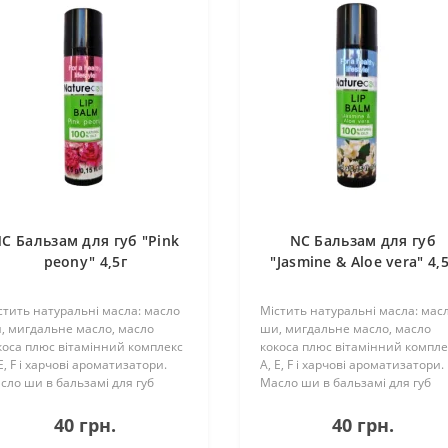
C Бальзам для губ "Pink
NC Бальзам для губ
peony" 4,5г
"Jasmine & Aloe vera" 4,
стить натуральні масла: масло
Містить натуральні масла: мас
, мигдальне масло, масло
ши, мигдальне масло, масло
коса плюс вітамінний комплекс
кокоса плюс вітамінний компле
Е, F і харчові ароматизатори.
А, Е, F і харчові ароматизатори.
сло ши в бальзамі для губ
Масло ши в бальзамі для губ
зволяє захистити шкіру від
дозволяє захистити шкіру від
хості і потріскування в зимовий
сухості і потріскування в зимов
40 грн.
40 грн.
, влітку для захисту від
час, влітку для захисту від