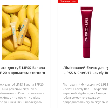
Закінчується
иск для губ LIPSS Banana
Лімітований блиск для г
F 20 з ароматом стиглого
LIPSS & Cher\'17 Lovely R
банана
з ароматом вишневог
кексу, 8 мл
иск для губ LIPSS Banana SPF 20
Лімітований блиск для губ LIPS
ніжно-рожевий відтінок із
Cher\'17 Lovely Red — яскравий
лікатними сріблясто-рожевими
червоний відтінок, який надає
искітками та ефектним glass-
губам соковитого кольору,
ine фінішем, який надає губам
природного блиску та візуальн
зуального об\'єму й
об\'єму. Апетитний аромат