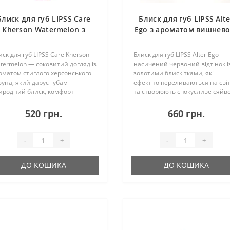
Блиск для губ LIPSS Care
Блиск для губ LIPSS Alte
Kherson Watermelon з
Ego з ароматом вишнево
ароматом херсонського
брауні
кавуна, 8 мл
иск для губ LIPSS Care Kherson
Блиск для губ LIPSS Alter Ego —
termelon — соковитий догляд із
насичений червоний відтінок і
оматом стиглого херсонського
золотими блискітками, які
вуна, який дарує губам
ефектно переливаються на світ
иродний блиск, комфорт і
та створюють спокусливе сяйво
денне зволоження. Легкий
Апетитний аромат вишневого
довий рожево-кавуновий
брауні робить кожне нанесенн
520 грн.
660 грн.
дтінок із соковитим переливом
ще приємнішим, а доглядова
дкреслює природ..
формула з цера..
-
+
-
+
ДО КОШИКА
ДО КОШИКА