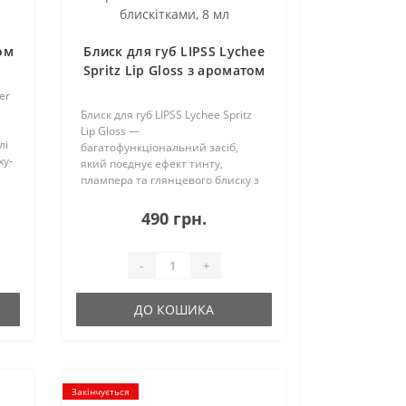
ом
Блиск для губ LIPSS Lychee
 9
Spritz Lip Gloss з ароматом
лічі, кораловий із
er
золотистими блискітками,
Блиск для губ LIPSS Lychee Spritz
8 мл
Lip Gloss —
лі
багатофункціональний засіб,
xy-
який поєднує ефект тинту,
плампера та глянцевого блиску з
є
інтенсивним доглядом за губами.
Напівпрозорий кораловий
490 грн.
відтінок із золотистими
блискітками створює ефект
вологого сяй..
-
+
ДО КОШИКА
Закінчується