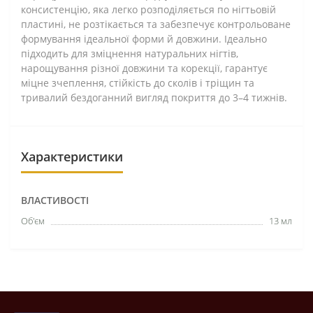
консистенцію, яка легко розподіляється по нігтьовій
пластині, не розтікається та забезпечує контрольоване
формування ідеальної форми й довжини. Ідеально
підходить для зміцнення натуральних нігтів,
нарощування різної довжини та корекції, гарантує
міцне зчеплення, стійкість до сколів і тріщин та
тривалий бездоганний вигляд покриття до 3–4 тижнів.
Характеристики
ВЛАСТИВОСТІ
Об'єм
13 мл