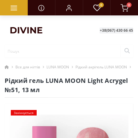
0
0
+38(067) 430 66 45
Все для нігтів
LUNA MOON
Рідкий акрігель LUNA MOON
Рі
Рідкий гель LUNA MOON Light Acrygel
№51, 13 мл
Закінчується