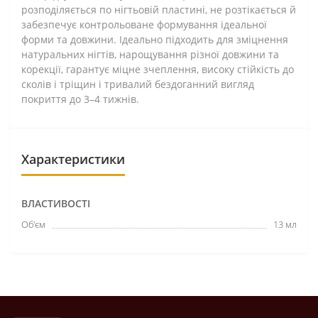
розподіляється по нігтьовій пластині, не розтікається й
забезпечує контрольоване формування ідеальної
форми та довжини. Ідеально підходить для зміцнення
натуральних нігтів, нарощування різної довжини та
корекції, гарантує міцне зчеплення, високу стійкість до
сколів і тріщин і тривалий бездоганний вигляд
покриття до 3–4 тижнів.
Характеристики
ВЛАСТИВОСТІ
Об'єм
13 мл