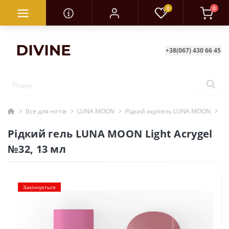
0
0
+38(067) 430 66 45
Все для нігтів
LUNA MOON
Рідкий акрігель LUNA MOON
Рі
Рідкий гель LUNA MOON Light Acrygel
№32, 13 мл
Закінчується