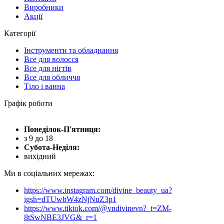
Виробники
Акції
Категорії
Інструменти та обладнання
Все для волосся
Все для нігтів
Все для обличчя
Тіло і ванна
Графік роботи
Понеділок-П'ятниця:
з 9 до 18
Субота-Неділя:
вихідний
Ми в соціальних мережах:
https://www.instagram.com/divine_beauty_ua?
igsh=dTUwbW4zNjNuZ3p1
https://www.tiktok.com/@vndivinevn?_t=ZM-
8tSwNBE3JVG&_r=1