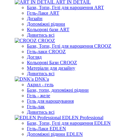
ART IN DETAIL
Бази, Топи, Гелі для нарощення ART
Гель-Лаки ART
Дизайн
Допоміжні рідини
Кольорові бази ART
Дивитись всі
CROOZ
Бази, Топи, Гелі для нарощення CROOZ
Гель-лаки CROOZ
Догляд
Кольорові Бази CROOZ
Матеріали для дизайну
Дивитись всі
DNK'a
Акрил - гель
Бази, топи, допоміжні рідини
Гель - желе
Гель для нарощування
Гель-лак
Дивитись всі
EDLEN Professional
Бази, Топи, Гелі для нарощення EDLEN
Гель-Лаки EDLEN
Допоміжні рідини EDLEN