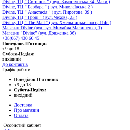
Divine, ТЦ " Світанок " ( вул. Замостянська 34, Маки )
Divine, ТЦ " Барбара " ( вул. Миколаївська 2 )
Divine, ТЦ " Анастасія " ( вул. Пирогова, 39 )
Divine, ТЦ " Грош " ( вул. Чехова, 23 )
Divine, ТЦ " The Mall " (вул. Хмельницьке шосе, 114в )
Магазин Divine (вул. вул. Михайла Малишенка, 1)
Магазин "Divine" (вул. Довженка 36)
+38(067) 430 66 45
Понеділок-П'ятниця:
з 9 до 18
Субота-Неділя:
вихідний
До контактів
Графік роботи
Понеділок-П'ятниця:
з 9 до 18
Субота-Неділя:
вихідний
Доставка
Про магазин
Оплата
Особистий кабінет