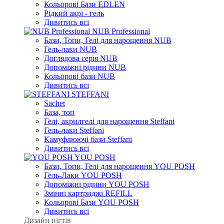
Кольорові Бази EDLEN
Рідкий акрі - гель
Дивитись всі
NUB Professional
Бази, Топи, Гелі для нарощення NUB
Гель-лаки NUB
Доглядова серія NUB
Допоміжні рідини NUB
Кольорові бази NUB
Дивитись всі
STEFFANI
Sachet
База, топ
Гелі, акрилгелі для нарощення Steffani
Гель-лаки Steffani
Камуфлюючі бази Steffani
Дивитись всі
YOU POSH
Бази, Топи, Гелі для нарощення YOU POSH
Гель-Лаки YOU POSH
Допоміжні рідини YOU POSH
Змінні картриджі REFILL
Кольорові Бази YOU POSH
Дивитись всі
Дизайн нігтів