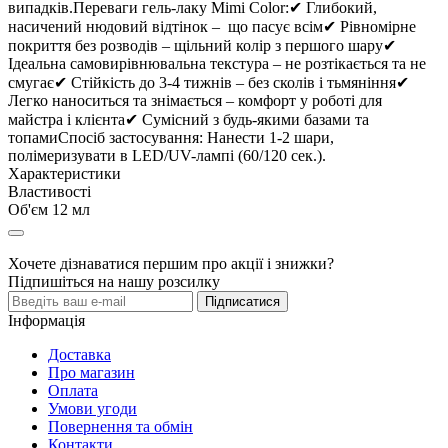
випадків.Переваги гель-лаку Mimi Color:✔ Глибокий,
насичений нюдовий відтінок – що пасує всім✔ Рівномірне
покриття без розводів – щільний колір з першого шару✔
Ідеальна самовирівнювальна текстура – не розтікається та не
смугає✔ Стійкість до 3-4 тижнів – без сколів і тьмяніння✔
Легко наноситься та знімається – комфорт у роботі для
майстра і клієнта✔ Сумісний з будь-якими базами та
топамиСпосіб застосування: Нанести 1-2 шари,
полімеризувати в LED/UV-лампі (60/120 сек.).
Характеристики
Властивості
Об'єм
12 мл
Хочете дізнаватися першим про акції і знижки?
Підпишіться на нашу розсилку
Підписатися
Інформація
Доставка
Про магазин
Оплата
Умови угоди
Повернення та обмін
Контакти