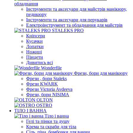
обладнання
Інструменти та аксесуари для майстрів манікюру,
педикюру
Інструменти та аксесуари для перукарів
Електроінструмент та обладнання для майстрів
STALEKS PRO
Кніпсери
Кусачки
Лопатки
Ножиці
Пінцети
Дивитись всі
Wonderfile
Фрези, бори для манікюру
Фрези , бори Staleks
Фрези KWARK
Фрези Victoria Avdeeva
Фрези, бори NISIMA
OLTON
OSTRO
ТІЛО І ВАННА
Тіло і ванна
Гелі та пінки та душу
Крема та скраби для тіла
Сіль, піна, бомбочки для ванни