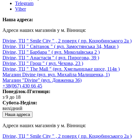
Telegram
Viber
Наша адреса:
Адреси наших магазинів у м. Вінниця:
Divine, ТЦ " Smile City " , 2 поверх ( пр. Коцюбинського 2а )
Divine, ТЦ " Світанок " ( вул. Замостянська 34, Маки )
Divine, ТЦ " Барбара " ( вул. Миколаївська 2 )
Divine, ТЦ " Анастасія " ( вул. Пирогова, 39 )
Divine, ТЦ " Грош " ( вул. Чехова, 23 )
Divine, ТЦ " The Mall " (вул. Хмельницьке шосе, 114в )
Магазин Divine (вул. вул. Михайла Малишенка, 1)
Магазин "Divine" (вул. Довженка 36)
+38(067) 430 66 45
Понеділок-П'ятниця:
з 9 до 18
Субота-Неділя:
вихідний
Наша адреса
Адреси наших магазинів у м. Вінниця:
Divine, ТЦ " Smile City " , 2 поверх ( пр. Коцюбинського 2а )