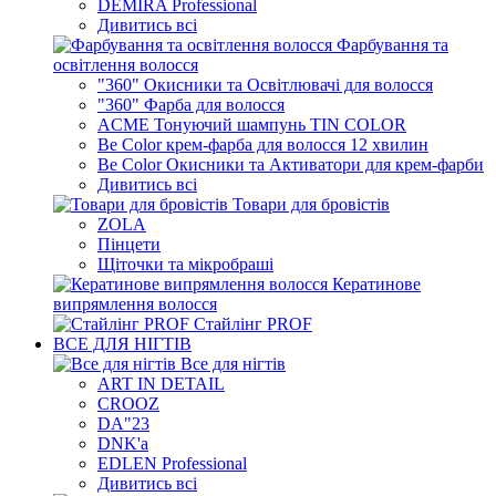
DEMIRA Professional
Дивитись всі
Фарбування та
освітлення волосся
"360" Окисники та Освітлювачі для волосся
"360" Фарба для волосся
ACME Тонуючий шампунь TIN COLOR
Be Color крем-фарба для волосся 12 хвилин
Be Color Окисники та Активатори для крем-фарби
Дивитись всі
Товари для бровістів
ZOLA
Пінцети
Щіточки та мікробраші
Кератинове
випрямлення волосся
Стайлінг PROF
ВСЕ ДЛЯ НІГТІВ
Все для нігтів
ART IN DETAIL
CROOZ
DA"23
DNK'a
EDLEN Professional
Дивитись всі