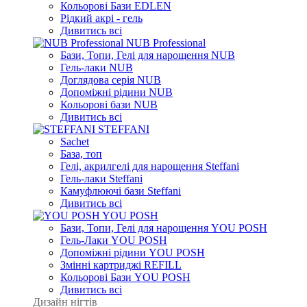
Кольорові Бази EDLEN
Рідкий акрі - гель
Дивитись всі
NUB Professional
Бази, Топи, Гелі для нарощення NUB
Гель-лаки NUB
Доглядова серія NUB
Допоміжні рідини NUB
Кольорові бази NUB
Дивитись всі
STEFFANI
Sachet
База, топ
Гелі, акрилгелі для нарощення Steffani
Гель-лаки Steffani
Камуфлюючі бази Steffani
Дивитись всі
YOU POSH
Бази, Топи, Гелі для нарощення YOU POSH
Гель-Лаки YOU POSH
Допоміжні рідини YOU POSH
Змінні картриджі REFILL
Кольорові Бази YOU POSH
Дивитись всі
Дизайн нігтів