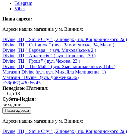
Telegram
Viber
Наша адреса:
Адреси наших магазинів у м. Вінниця:
Divine, ТЦ " Smile City " , 2 поверх ( пр. Коцюбинського 2а )
Divine, ТЦ " Світанок " ( вул. Замостянська 34, Маки )
Divine, ТЦ " Барбара " ( вул. Миколаївська 2 )
Divine, ТЦ " Анастасія " ( вул. Пирогова, 39 )
Divine, ТЦ " Грош " ( вул. Чехова, 23 )
Divine, ТЦ " The Mall " (вул. Хмельницьке шосе, 114в )
Магазин Divine (вул. вул. Михайла Малишенка, 1)
Магазин "Divine" (вул. Довженка 36)
+38(067) 430 66 45
Понеділок-П'ятниця:
з 9 до 18
Субота-Неділя:
вихідний
Наша адреса
Адреси наших магазинів у м. Вінниця:
Divine, ТЦ " Smile City " , 2 поверх ( пр. Коцюбинського 2а )