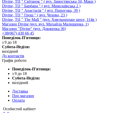
Divine, ТЦ " Світанок " ( вул. Замостянська 34, Маки )
Divine, ТЦ " Барбара " ( вул. Миколаївська 2 )
Divine, ТЦ " Анастасія " ( вул. Пирогова, 39 )
Divine, ТЦ " Грош " ( вул. Чехова, 23 )
Divine, ТЦ " The Mall " (вул. Хмельницьке шосе, 114в )
Магазин Divine (вул. вул. Михайла Малишенка, 1)
Магазин "Divine" (вул. Довженка 36)
+38(067) 430 66 45
Понеділок-П'ятниця:
з 9 до 18
Субота-Неділя:
вихідний
До контактів
Графік роботи
Понеділок-П'ятниця:
з 9 до 18
Субота-Неділя:
вихідний
Доставка
Про магазин
Оплата
Особистий кабінет