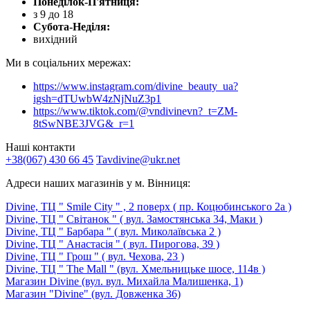
Понеділок-П'ятниця:
з 9 до 18
Субота-Неділя:
вихідний
Ми в соціальних мережах:
https://www.instagram.com/divine_beauty_ua?
igsh=dTUwbW4zNjNuZ3p1
https://www.tiktok.com/@vndivinevn?_t=ZM-
8tSwNBE3JVG&_r=1
Наші контакти
+38(067) 430 66 45
Tavdivine@ukr.net
Адреси наших магазинів у м. Вінниця:
Divine, ТЦ " Smile City " , 2 поверх ( пр. Коцюбинського 2а )
Divine, ТЦ " Світанок " ( вул. Замостянська 34, Маки )
Divine, ТЦ " Барбара " ( вул. Миколаївська 2 )
Divine, ТЦ " Анастасія " ( вул. Пирогова, 39 )
Divine, ТЦ " Грош " ( вул. Чехова, 23 )
Divine, ТЦ " The Mall " (вул. Хмельницьке шосе, 114в )
Магазин Divine (вул. вул. Михайла Малишенка, 1)
Магазин "Divine" (вул. Довженка 36)