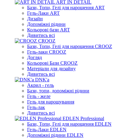
ART IN DETAIL
Бази, Топи, Гелі для нарощення ART
Гель-Лаки ART
Дизайн
Допоміжні рідини
Кольорові бази ART
Дивитись всі
CROOZ
Бази, Топи, Гелі для нарощення CROOZ
Гель-лаки CROOZ
Догляд
Кольорові Бази CROOZ
Матеріали для дизайну
Дивитись всі
DNK'a
Акрил - гель
Бази, топи, допоміжні рідини
Гель - желе
Гель для нарощування
Гель-лак
Дивитись всі
EDLEN Professional
Бази, Топи, Гелі для нарощення EDLEN
Гель-Лаки EDLEN
Допоміжні рідини EDLEN