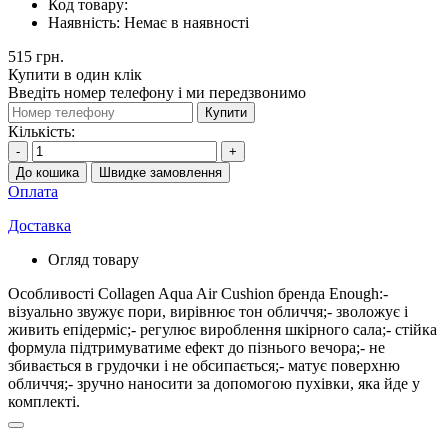
Код товару:
Наявність:
Немає в наявності
515 грн.
Купити в один клік
Введіть номер телефону і ми передзвонимо
Купити
Кількість:
-
+
До кошика
Швидке замовлення
Оплата
Доставка
Огляд товару
Особливості Collagen Aqua Air Cushion бренда Enough:-
візуально звужує пори, вирівнює тон обличчя;- зволожує і
живить епідерміс;- регулює вироблення шкірного сала;- стійка
формула підтримуватиме ефект до пізнього вечора;- не
збивається в грудочки і не обсипається;- матує поверхню
обличчя;- зручно наносити за допомогою пухівки, яка йде у
комплекті.