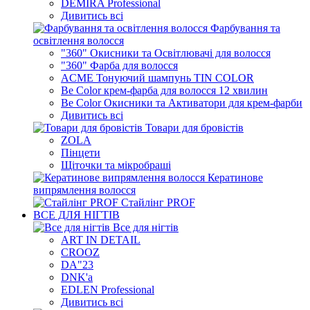
DEMIRA Professional
Дивитись всі
Фарбування та
освітлення волосся
"360" Окисники та Освітлювачі для волосся
"360" Фарба для волосся
ACME Тонуючий шампунь TIN COLOR
Be Color крем-фарба для волосся 12 хвилин
Be Color Окисники та Активатори для крем-фарби
Дивитись всі
Товари для бровістів
ZOLA
Пінцети
Щіточки та мікробраші
Кератинове
випрямлення волосся
Стайлінг PROF
ВСЕ ДЛЯ НІГТІВ
Все для нігтів
ART IN DETAIL
CROOZ
DA"23
DNK'a
EDLEN Professional
Дивитись всі