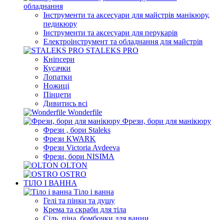
обладнання
Інструменти та аксесуари для майстрів манікюру,
педикюру
Інструменти та аксесуари для перукарів
Електроінструмент та обладнання для майстрів
STALEKS PRO
Кніпсери
Кусачки
Лопатки
Ножиці
Пінцети
Дивитись всі
Wonderfile
Фрези, бори для манікюру
Фрези , бори Staleks
Фрези KWARK
Фрези Victoria Avdeeva
Фрези, бори NISIMA
OLTON
OSTRO
ТІЛО І ВАННА
Тіло і ванна
Гелі та пінки та душу
Крема та скраби для тіла
Сіль, піна, бомбочки для ванни