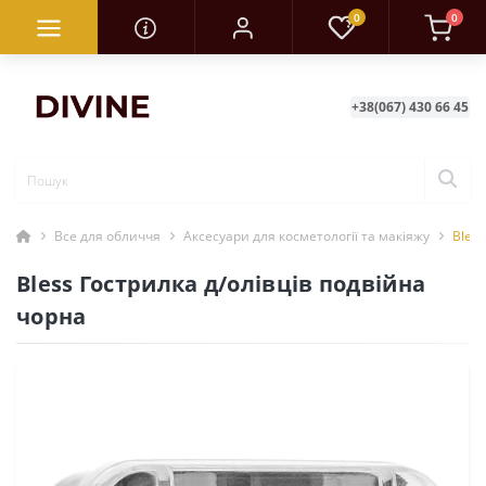
0
0
+38(067) 430 66 45
Все для обличчя
Аксесуари для косметології та макіяжу
Bless
Bless Гострилка д/олівців подвійна
чорна