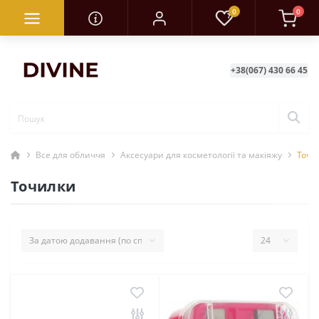
0
0
+38(067) 430 66 45
Все для обличчя
Аксесуари для косметології та макіяжу
Точи
Точилки