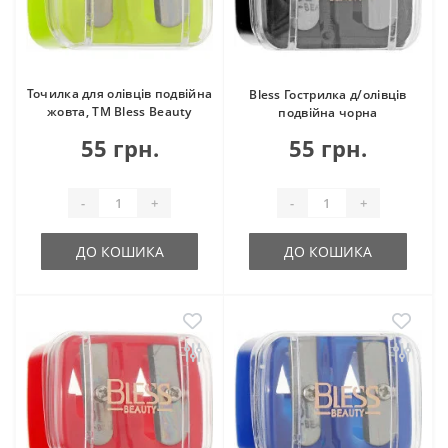
Точилка для олівців подвійна
Bless Гострилка д/олівців
жовта, ТМ Bless Beauty
подвійна чорна
55 грн.
55 грн.
-
+
-
+
ДО КОШИКА
ДО КОШИКА