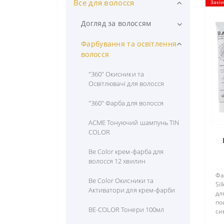
Все для волосся
Інструменти та аксесуари
Закін
для майстрів манікюру,
педикюру
Догляд за волоссям
OLTON
"360" Professional
Інструменти та аксесуари
Фарбування та освітлення
для перукарів
волосся
OSTRO
BE COLOR
Перукарські ножиці
"360" Окисники та
Електроінструмент та
RAIZ
Bogenia
Освітлювачі для волосся
обладнання для майстрів
STALEKS PRO
DEEPLY
"360" Фарба для волосся
Витяжки для манікюру
Wonderfile
DEMIRA Professional
ACME Тонуючий шампунь TIN
Електробритви ,шейвери та
COLOR
набори для доляду за тілом
Інструменти для подології
ÉSTERN
PODO
Be Color крем-фарба для
Лампи для манікюру
IMMORTAL
волосся 12 хвилин
Витратні матеріали для
Машинки та тримери для
Фа
манікюру
JNOWA Professional
Be Color Окисники та
стрижки
Si
Активатори для крем-фарби
дл
Кніпсери, кусачки для нігтів та
KAARAL
Плойки , випрямлячі ,
по
кутикули
BE-COLOR Тонери 100мл
стайлери
си
Master LUX
шо