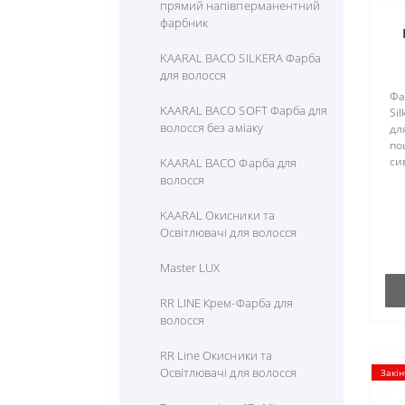
прямий напівперманентний
фарбник
KAARAL BACO SILKERA Фарба
для волосся
Фа
KAARAL BACO SOFT Фарба для
Si
волосся без аміаку
дл
по
си
KAARAL BACO Фарба для
шо
волосся
зг
на
KAARAL Окисники та
бл
Освітлювачі для волосся
Master LUX
RR LINE Крем-Фарба для
волосся
RR Line Окисники та
Освітлювачі для волосся
Закін