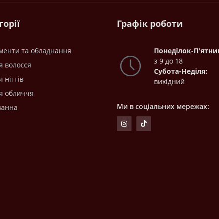
горії
Графік роботи
ументи та обладнання
Понеділок-П'ятни
з 9 до 18
я волосся
Субота-Неділя:
я нігтів
вихідний
я обличчя
Ми в соціальних мережах:
 ванна