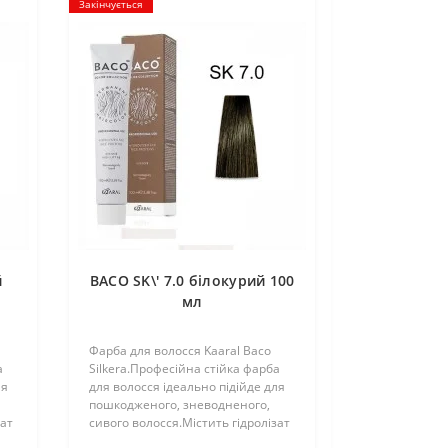
Закінчується
й
BACO SK\' 7.0 білокурий 100
мл
Фарба для волосся Kaaral Baco
а
Silkera.Професійна стійка фарба
ля
для волосся ідеально підійде для
пошкодженого, зневодненого,
зат
сивого волосся.Містить гідролізат
шовку у складі, який полірує та