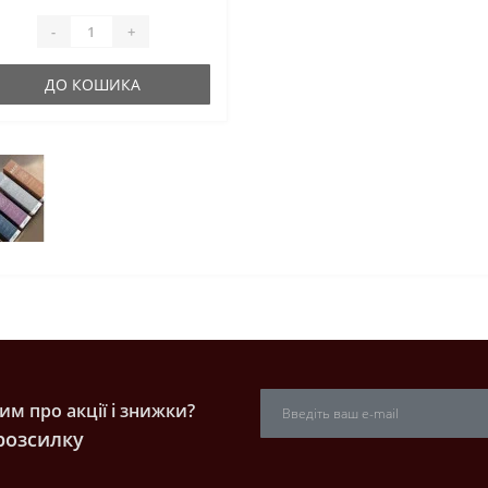
иск.100% заф..
-
+
ДО КОШИКА
м про акції і знижки?
розсилку