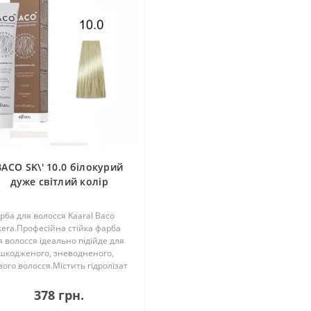
BACO SK\' 10.0 білокурий
дуже світлий колір
платини 100 мл
рба для волосся Kaaral Baco
lkera.Професійна стійка фарба
я волосся ідеально підійде для
шкодженого, зневодненого,
вого волосся.Містить гідролізат
вку у складі, який полірує та
ладжує кутикулу волосся,
378 грн.
даючи неймовірний