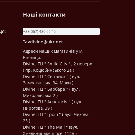
Наші контакти
ця:
+38(067) 430 66 45
Tavdivine@ukr.net
Адреси наших магазинів у м.
Вінниця:
Divine, ТЦ " Smile City " , 2 поверх
( пр. Коцюбинського 2а )
Divine, ТЦ " Світанок " ( вул.
Замостянська 34, Маки )
Divine, ТЦ " Барбара " ( вул.
Миколаївська 2 )
Divine, ТЦ " Анастасія " ( вул.
Пирогова, 39 )
Divine, ТЦ " Грош " ( вул. Чехова,
23 )
Divine, ТЦ " The Mall " (вул.
Хмельницьке шосе, 114в )