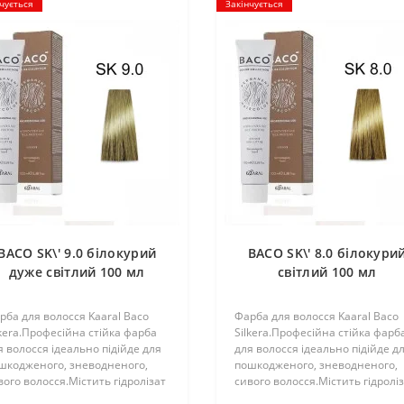
чується
Закінчується
BACO SK\' 9.0 білокурий
BACO SK\' 8.0 білокури
дуже світлий 100 мл
світлий 100 мл
рба для волосся Kaaral Baco
Фарба для волосся Kaaral Baco
lkera.Професійна стійка фарба
Silkera.Професійна стійка фарб
я волосся ідеально підійде для
для волосся ідеально підійде д
шкодженого, зневодненого,
пошкодженого, зневодненого,
вого волосся.Містить гідролізат
сивого волосся.Містить гідролі
вку у складі, який полірує та
шовку у складі, який полірує та