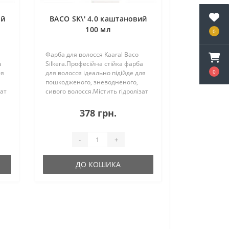
ий
BACO SK\' 4.0 каштановий
100 мл
0
Фарба для волосся Kaaral Baco
а
Silkera.Професійна стійка фарба
0
ля
для волосся ідеально підійде для
пошкодженого, зневодненого,
зат
сивого волосся.Містить гідролізат
шовку у складі, який полірує та
згладжує кутикулу волосся,
378 грн.
надаючи неймовірний
блиск.100% заф..
-
+
ДО КОШИКА