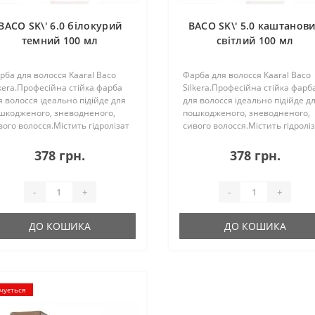
BACO SK\' 6.0 білокурий
BACO SK\' 5.0 каштанов
темний 100 мл
світлий 100 мл
рба для волосся Kaaral Baco
Фарба для волосся Kaaral Baco
lkera.Професійна стійка фарба
Silkera.Професійна стійка фарб
я волосся ідеально підійде для
для волосся ідеально підійде д
шкодженого, зневодненого,
пошкодженого, зневодненого,
вого волосся.Містить гідролізат
сивого волосся.Містить гідролі
вку у складі, який полірує та
шовку у складі, який полірує та
ладжує кутикулу волосся,
згладжує кутикулу волосся,
378 грн.
378 грн.
даючи неймовірний
надаючи неймовірний
иск.100% заф..
блиск.100% заф..
-
+
-
+
ДО КОШИКА
ДО КОШИКА
чується