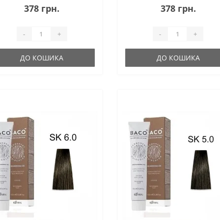
ладжує кутикулу волосся,
згладжує кутикулу волосся,
378 грн.
378 грн.
даючи неймовірний
надаючи неймовірний
иск.100% заф..
блиск.100% заф..
-
+
-
+
ДО КОШИКА
ДО КОШИКА