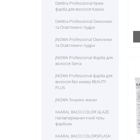
Лопатки, тримери для
DeMira Professional Крем-
зг
Стерилізатори
манікюра
OYSTER PROFESSIONAL
фарба для волосся Kassia
на
бл
Фени, фен-щітки для волосся
Манікюрні набори
RR Line PROFESSIONAL
DeMira Professional Окисники
та Освітлюючі пудри
Фрезери для манікюру
Манікюрні ножиці
Triology
JNOWA Professional Окисники
Пилочки, бафи, змінні файли
та Освітлюючі пудри
Фрези, бори для манікюру
JNOWA Professional Фарба для
волосся Siena
JNOWA Professional фарба для
волосся без аміаку BEAUTY
PLUS
JNOWA Тонуючі маски
KAARAL BACO COLOR GLAZE
Напівперманентний гель-
фарбник
KAARAL BACO COLORSPLASH