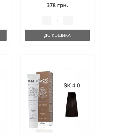
згладжує кутикулу волосся,
378 грн.
надаючи неймовірний
блиск.100% заф..
-
+
ДО КОШИКА