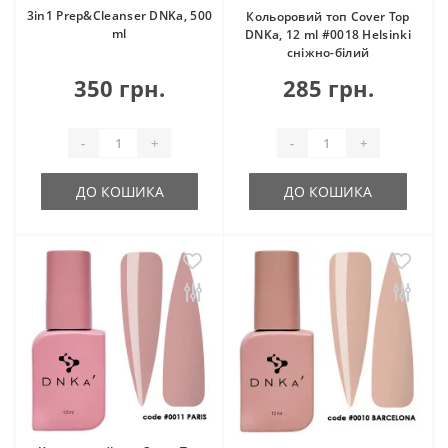
3in1 Prep&Cleanser DNKa, 500
Кольоровий топ Cover Top
ml
DNKa, 12 ml #0018 Helsinki
сніжно-білий
350 грн.
285 грн.
-
+
-
+
ДО КОШИКА
ДО КОШИКА