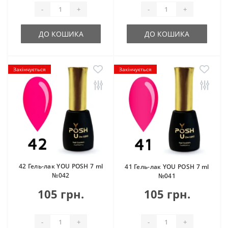
-
+
-
+
ДО КОШИКА
ДО КОШИКА
Закінчується
Закінчується
42 Гель-лак YOU POSH 7 ml
41 Гель-лак YOU POSH 7 ml
№042
№041
105 грн.
105 грн.
-
+
-
+