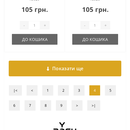
105 грн.
105 грн.
-
+
-
+
ДО КОШИКА
ДО КОШИКА
Показати ще
|<
<
1
2
3
4
5
6
7
8
9
>
>|