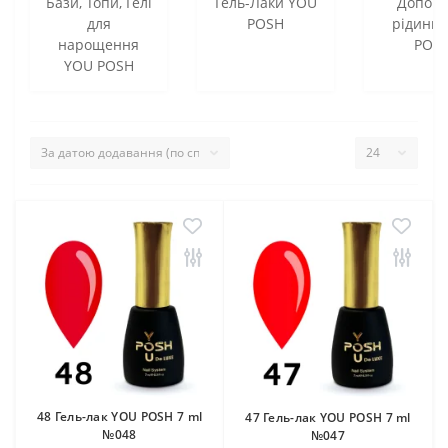
Бази, Топи, Гелі
Гель-Лаки YOU
Допомі
для
POSH
рідини
нарощення
POS
YOU POSH
48 Гель-лак YOU POSH 7 ml
47 Гель-лак YOU POSH 7 ml
№048
№047