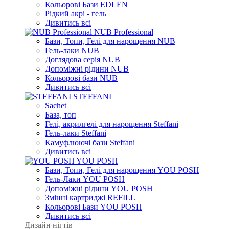
Кольорові Бази EDLEN
Рідкий акрі - гель
Дивитись всі
NUB Professional
Бази, Топи, Гелі для нарощення NUB
Гель-лаки NUB
Доглядова серія NUB
Допоміжні рідини NUB
Кольорові бази NUB
Дивитись всі
STEFFANI
Sachet
База, топ
Гелі, акрилгелі для нарощення Steffani
Гель-лаки Steffani
Камуфлюючі бази Steffani
Дивитись всі
YOU POSH
Бази, Топи, Гелі для нарощення YOU POSH
Гель-Лаки YOU POSH
Допоміжні рідини YOU POSH
Змінні картриджі REFILL
Кольорові Бази YOU POSH
Дивитись всі
Дизайн нігтів