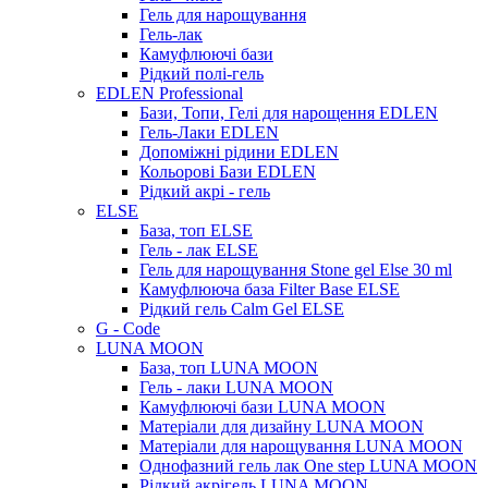
Гель для нарощування
Гель-лак
Камуфлюючі бази
Рідкий полі-гель
EDLEN Professional
Бази, Топи, Гелі для нарощення EDLEN
Гель-Лаки EDLEN
Допоміжні рідини EDLEN
Кольорові Бази EDLEN
Рідкий акрі - гель
ELSE
База, топ ELSE
Гель - лак ELSE
Гель для нарощування Stone gel Else 30 ml
Камуфлююча база Filter Base ELSE
Рідкий гель Calm Gel ELSE
G - Code
LUNA MOON
База, топ LUNA MOON
Гель - лаки LUNA MOON
Камуфлюючі бази LUNA MOON
Матеріали для дизайну LUNA MOON
Матеріали для нарощування LUNA MOON
Однофазний гель лак One step LUNA MOON
Рідкий акрігель LUNA MOON