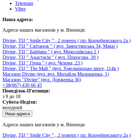
Telegram
Viber
Наша адреса:
Адреси наших магазинів у м. Вінниця:
Divine, ТЦ " Smile City " , 2 поверх ( пр. Коцюбинського 2а )
Divine, ТЦ " Світанок " ( вул. Замостянська 34, Маки )
Divine, ТЦ " Барбара " ( вул. Миколаївська 2 )
Divine, ТЦ " Анастасія " ( вул. Пирогова, 39 )
Divine, ТЦ " Грош " ( вул. Чехова, 23 )
Divine, ТЦ " The Mall " (вул. Хмельницьке шосе, 114в )
Магазин Divine (вул. вул. Михайла Малишенка, 1)
Магазин "Divine" (вул. Довженка 36)
+38(067) 430 66 45
Понеділок-П'ятниця:
з 9 до 18
Субота-Неділя:
вихідний
Наша адреса
Адреси наших магазинів у м. Вінниця:
Divine, ТЦ " Smile City " , 2 поверх ( пр. Коцюбинського 2а )