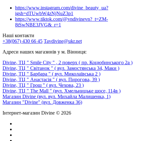
https://www.instagram.com/divine_beauty_ua?
igsh=dTUwbW4zNjNuZ3p1
https://www.tiktok.com/@vndivinevn?_t=ZM-
8tSwNBE3JVG&_r=1
Наші контакти
+38(067) 430 66 45
Tavdivine@ukr.net
Адреси наших магазинів у м. Вінниця:
Divine, ТЦ " Smile City " , 2 поверх ( пр. Коцюбинського 2а )
Divine, ТЦ " Світанок " ( вул. Замостянська 34, Маки )
Divine, ТЦ " Барбара " ( вул. Миколаївська 2 )
Divine, ТЦ " Анастасія " ( вул. Пирогова, 39 )
Divine, ТЦ " Грош " ( вул. Чехова, 23 )
Divine, ТЦ " The Mall " (вул. Хмельницьке шосе, 114в )
Магазин Divine (вул. вул. Михайла Малишенка, 1)
Магазин "Divine" (вул. Довженка 36)
Інтернет-магазин Divine © 2026