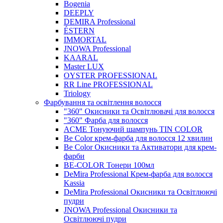
Bogenia
DEEPLY
DEMIRA Professional
ÉSTERN
IMMORTAL
JNOWA Professional
KAARAL
Master LUX
OYSTER PROFESSIONAL
RR Line PROFESSIONAL
Triology
Фарбування та освітлення волосся
"360" Окисники та Освітлювачі для волосся
"360" Фарба для волосся
ACME Тонуючий шампунь TIN COLOR
Be Color крем-фарба для волосся 12 хвилин
Be Color Окисники та Активатори для крем-
фарби
BE-COLOR Тонери 100мл
DeMira Professional Крем-фарба для волосся
Kassia
DeMira Professional Окисники та Освітлюючі
пудри
JNOWA Professional Окисники та
Освітлюючі пудри