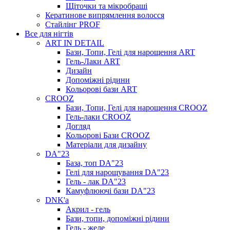
Щіточки та мікробраші
Кератинове випрямлення волосся
Стайлінг PROF
Все для нігтів
ART IN DETAIL
Бази, Топи, Гелі для нарощення ART
Гель-Лаки ART
Дизайн
Допоміжні рідини
Кольорові бази ART
CROOZ
Бази, Топи, Гелі для нарощення CROOZ
Гель-лаки CROOZ
Догляд
Кольорові Бази CROOZ
Матеріали для дизайну
DA"23
База, топ DA"23
Гелі для нарощування DA"23
Гель - лак DA"23
Камуфлюючі бази DA"23
DNK'a
Акрил - гель
Бази, топи, допоміжні рідини
Гель - желе