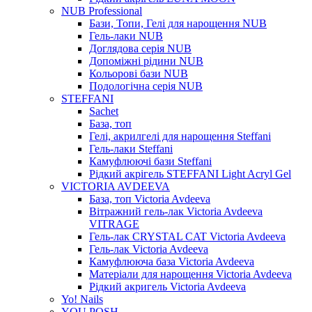
NUB Professional
Бази, Топи, Гелі для нарощення NUB
Гель-лаки NUB
Доглядова серія NUB
Допоміжні рідини NUB
Кольорові бази NUB
Подологічна серія NUB
STEFFANI
Sachet
База, топ
Гелі, акрилгелі для нарощення Steffani
Гель-лаки Steffani
Камуфлюючі бази Steffani
Рідкий акрігель STEFFANI Light Acryl Gel
VICTORIA AVDEEVA
База, топ Victoria Avdeeva
Вітражний гель-лак Victoria Avdeeva
VITRAGE
Гель-лак CRYSTAL CAT Victoria Avdeeva
Гель-лак Victoria Avdeeva
Камуфлююча база Victoria Avdeeva
Матеріали для нарощення Victoria Avdeeva
Рідкий акригель Victoria Avdeeva
Yo! Nails
YOU POSH