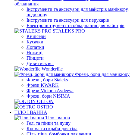
обладнання
Інструменти та аксесуари для майстрів манікюру,
педикюру
Інструменти та аксесуари для перукарів
Електроінструмент та обладнання для майстрів
STALEKS PRO
Кніпсери
Кусачки
Лопатки
Ножиці
Пінцети
Дивитись всі
Wonderfile
Фрези, бори для манікюру
Фрези , бори Staleks
Фрези KWARK
Фрези Victoria Avdeeva
Фрези, бори NISIMA
OLTON
OSTRO
ТІЛО І ВАННА
Тіло і ванна
Гелі та пінки та душу
Крема та скраби для тіла
Сіль, піна, бомбочки для ванни