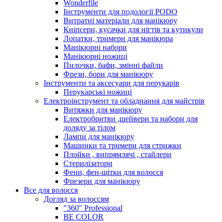
Wonderfile
Інструменти для подології PODO
Витратні матеріали для манікюру
Кніпсери, кусачки для нігтів та кутикули
Лопатки, тримери для манікюра
Манікюрні набори
Манікюрні ножиці
Пилочки, бафи, змінні файли
Фрези, бори для манікюру
Інструменти та аксесуари для перукарів
Перукарські ножиці
Електроінструмент та обладнання для майстрів
Витяжки для манікюру
Електробритви ,шейвери та набори для
доляду за тілом
Лампи для манікюру
Машинки та тримери для стрижки
Плойки , випрямлячі , стайлери
Стерилізатори
Фени, фен-щітки для волосся
Фрезери для манікюру
Все для волосся
Догляд за волоссям
"360" Professional
BE COLOR