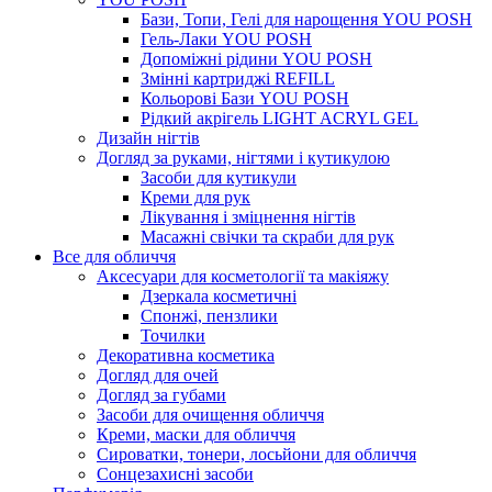
Бази, Топи, Гелі для нарощення YOU POSH
Гель-Лаки YOU POSH
Допоміжні рідини YOU POSH
Змінні картриджі REFILL
Кольорові Бази YOU POSH
Рідкий акрігель LIGHT ACRYL GEL
Дизайн нігтів
Догляд за руками, нігтями і кутикулою
Засоби для кутикули
Креми для рук
Лікування і зміцнення нігтів
Масажні свічки та скраби для рук
Все для обличчя
Аксесуари для косметології та макіяжу
Дзеркала косметичні
Спонжі, пензлики
Точилки
Декоративна косметика
Догляд для очей
Догляд за губами
Засоби для очищення обличчя
Креми, маски для обличчя
Сироватки, тонери, лосьйони для обличчя
Сонцезахисні засоби