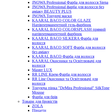
JNOWA Professional Фарба для волосся Siena
JNOWA Professional фарба для волосся без
аміаку BEAUTY PLUS
JNOWA Тонуючі маски
KAARAL BACO COLOR GLAZE
Напівперманентний гель-фарбник
KAARAL BACO COLORSPLASH прямий
напівперманентний фарбник
KAARAL BACO SILKERA Фарба для
волосся
KAARAL BACO SOFT Фарба для волосся
без аміаку
KAARAL BACO Фарба для волосся
KAARAL Окисники та Освітлювачі для
волосся
Master LUX
RR LINE Крем-Фарба для волосся
RR Line Окисники та Освітлювачі для
волосся
Тонуюча пінка "DeMira Professional" SilkTone
Mousse
Фарба для брів
Товари для бровістів
ZOLA
Пінцети