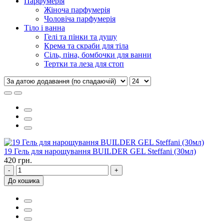
Парфумерія
Жіноча парфумерія
Чоловіча парфумерія
Тіло і ванна
Гелі та пінки та душу
Крема та скраби для тіла
Сіль, піна, бомбочки для ванни
Тертки та леза для стоп
19 Гель для нарощування BUILDER GEL Steffani (30мл)
420 грн.
-
+
До кошика