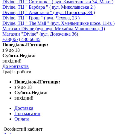
Divine, ТЦ " Світанок " ( вул. Замостянська 34, Маки )
Divine, ТЦ " Барбара " ( вул. Миколаївська 2 )
Divine, ТЦ " Анастасія " ( вул. Пирогова, 39 )
Divine, ТЦ " Грош " ( вул. Чехова, 23 )
Divine, ТЦ " The Mall " (вул. Хмельницьке шосе, 114в )
Магазин Divine (вул. вул. Михайла Малишенка, 1)
Магазин "Divine" (вул. Довженка 36)
+38(067) 430 66 45
Понеділок-П'ятниця:
з 9 до 18
Субота-Неділя:
вихідний
До контактів
Графік роботи
Понеділок-П'ятниця:
з 9 до 18
Субота-Неділя:
вихідний
Доставка
Про магазин
Оплата
Особистий кабінет