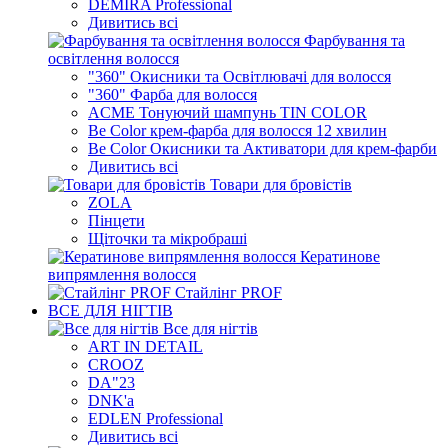
DEMIRA Professional
Дивитись всі
Фарбування та
освітлення волосся
"360" Окисники та Освітлювачі для волосся
"360" Фарба для волосся
ACME Тонуючий шампунь TIN COLOR
Be Color крем-фарба для волосся 12 хвилин
Be Color Окисники та Активатори для крем-фарби
Дивитись всі
Товари для бровістів
ZOLA
Пінцети
Щіточки та мікробраші
Кератинове
випрямлення волосся
Стайлінг PROF
ВСЕ ДЛЯ НІГТІВ
Все для нігтів
ART IN DETAIL
CROOZ
DA"23
DNK'a
EDLEN Professional
Дивитись всі