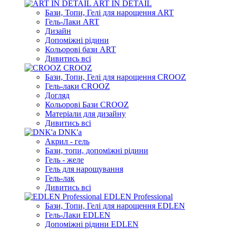
ART IN DETAIL
Бази, Топи, Гелі для нарощення ART
Гель-Лаки ART
Дизайн
Допоміжні рідини
Кольорові бази ART
Дивитись всі
CROOZ
Бази, Топи, Гелі для нарощення CROOZ
Гель-лаки CROOZ
Догляд
Кольорові Бази CROOZ
Матеріали для дизайну
Дивитись всі
DNK'a
Акрил - гель
Бази, топи, допоміжні рідини
Гель - желе
Гель для нарощування
Гель-лак
Дивитись всі
EDLEN Professional
Бази, Топи, Гелі для нарощення EDLEN
Гель-Лаки EDLEN
Допоміжні рідини EDLEN