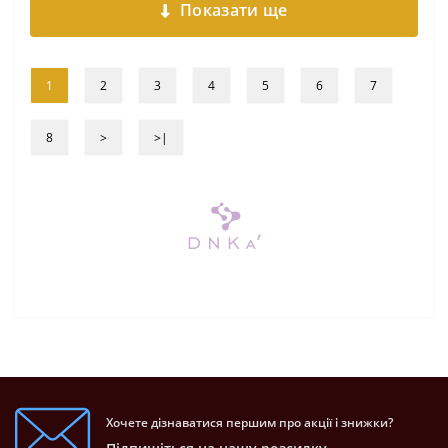
Показати ще
1
2
3
4
5
6
7
8
>
>|
Хочете дізнаватися першим про акції і знижки?